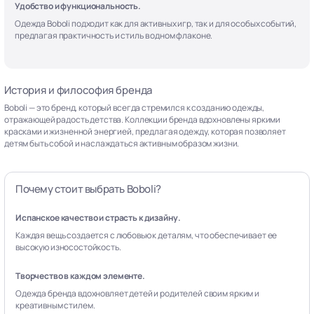
Удобство и функциональность.
Одежда Boboli подходит как для активных игр, так и для особых событий,
предлагая практичность и стиль в одном флаконе.
История и философия бренда
Boboli — это бренд, который всегда стремился к созданию одежды,
отражающей радость детства. Коллекции бренда вдохновлены яркими
красками и жизненной энергией, предлагая одежду, которая позволяет
детям быть собой и наслаждаться активным образом жизни.
Почему стоит выбрать Boboli?
Испанское качество и страсть к дизайну.
Каждая вещь создается с любовью к деталям, что обеспечивает ее
высокую износостойкость.
Творчество в каждом элементе.
Одежда бренда вдохновляет детей и родителей своим ярким и
креативным стилем.