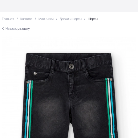
Главная
Каталог
Мальчики
Брюки и шорты
Шорты
Назад к
разделу