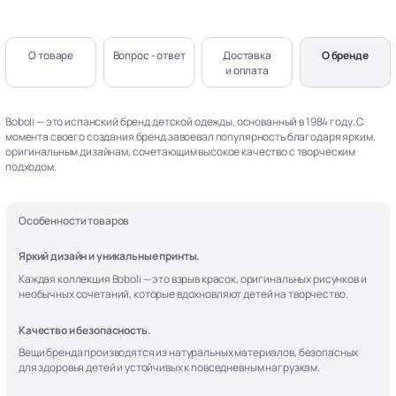
О товаре
Вопрос - ответ
Доставка
О бренде
и оплата
Boboli — это испанский бренд детской одежды, основанный в 1984 году. С
момента своего создания бренд завоевал популярность благодаря ярким,
оригинальным дизайнам, сочетающим высокое качество с творческим
подходом.
Особенности товаров
Яркий дизайн и уникальные принты.
Каждая коллекция Boboli — это взрыв красок, оригинальных рисунков и
необычных сочетаний, которые вдохновляют детей на творчество.
Качество и безопасность.
Вещи бренда производятся из натуральных материалов, безопасных
для здоровья детей и устойчивых к повседневным нагрузкам.