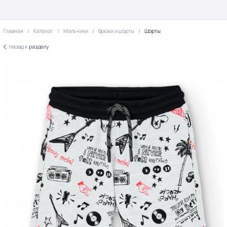
Главная
Каталог
Мальчики
Брюки и шорты
Шорты
Назад к
разделу