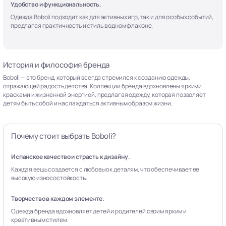
Удобство и функциональность.
Одежда Boboli подходит как для активных игр, так и для особых событий,
предлагая практичность и стиль в одном флаконе.
История и философия бренда
Boboli — это бренд, который всегда стремился к созданию одежды,
отражающей радость детства. Коллекции бренда вдохновлены яркими
красками и жизненной энергией, предлагая одежду, которая позволяет
детям быть собой и наслаждаться активным образом жизни.
Почему стоит выбрать Boboli?
Испанское качество и страсть к дизайну.
Каждая вещь создается с любовью к деталям, что обеспечивает ее
высокую износостойкость.
Творчество в каждом элементе.
Одежда бренда вдохновляет детей и родителей своим ярким и
креативным стилем.