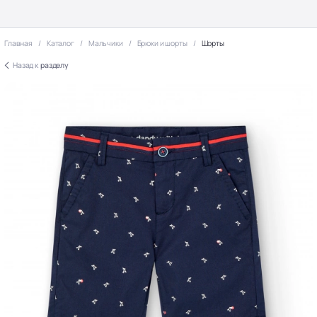
Главная
Каталог
Мальчики
Брюки и шорты
Шорты
Назад к
разделу