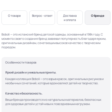
О товаре
Вопрос - ответ
Доставка
О бренде
и оплата
Boboli — это испанский бренд детской одежды, основанный в 1984 году. С
момента своего создания бренд завоевал популярность благодаря ярким,
оригинальным дизайнам, сочетающим высокое качество с творческим
подходом.
Особенности товаров
Яркий дизайн и уникальные принты.
Каждая коллекция Boboli — это взрыв красок, оригинальных рисунков и
необычных сочетаний, которые вдохновляют детей на творчество.
Качество и безопасность.
Вещи бренда производятся из натуральных материалов, безопасных
для здоровья детей и устойчивых к повседневным нагрузкам.