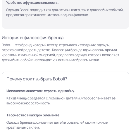
Удобство и функциональность.
Одежда Boboli подходит как для активных игр, так и для особых событий,
предлагая практичность и стиль в одном флаконе.
История и философия бренда
Boboli — это бренд, который всегда стремился к созданию одежды,
отражающей радость детства. Коллекции бренда вдохновлены яркими
красками и жизненной энергией, предлагая одежду, которая позволяет
детям быть собой и наслаждаться активным образом жизни.
Почему стоит выбрать Boboli?
Испанское качество и страсть к дизайну.
Каждая вещь создается с любовью к деталям, что обеспечивает ее
высокую износостойкость.
Творчество в каждом элементе.
Одежда бренда вдохновляет детей и родителей своим ярким и
креативным стилем.