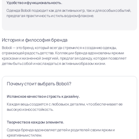
Удобство и функциональность.
Одежда Boboli подходит как для активных игр, так и для особых событий,
предлагая практичность и стиль в одном флаконе.
История и философия бренда
Boboli — это бренд, который всегда стремился к созданию одежды,
отражающей радость детства. Коллекции бренда вдохновлены яркими
красками и жизненной энергией, предлагая одежду, которая позволяет
детям быть собой и наслаждаться активным образом жизни.
Почему стоит выбрать Boboli?
Испанское качество и страсть к дизайну.
Каждая вещь создается с любовью к деталям, что обеспечивает ее
высокую износостойкость.
Творчество в каждом элементе.
Одежда бренда вдохновляет детей и родителей своим ярким и
креативным стилем.