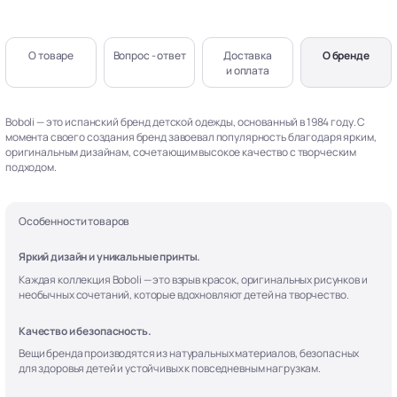
О товаре
Вопрос - ответ
Доставка
О бренде
и оплата
Boboli — это испанский бренд детской одежды, основанный в 1984 году. С
момента своего создания бренд завоевал популярность благодаря ярким,
оригинальным дизайнам, сочетающим высокое качество с творческим
подходом.
Особенности товаров
Яркий дизайн и уникальные принты.
Каждая коллекция Boboli — это взрыв красок, оригинальных рисунков и
необычных сочетаний, которые вдохновляют детей на творчество.
Качество и безопасность.
Вещи бренда производятся из натуральных материалов, безопасных
для здоровья детей и устойчивых к повседневным нагрузкам.