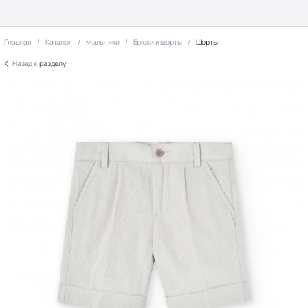
Главная
Каталог
Мальчики
Брюки и шорты
Шорты
Назад к
разделу