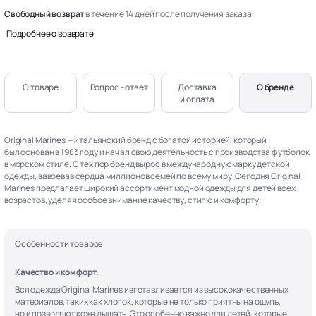
Свободный возврат
в течение 14 дней после получения заказа
Подробнее о возврате
О товаре
Вопрос - ответ
Доставка
О бренде
и оплата
Original Marines — итальянский бренд с богатой историей, который
был основан в 1983 году и начал свою деятельность с производства футболок
в морском стиле. С тех пор бренд вырос в международную марку детской
одежды, завоевав сердца миллионов семей по всему миру. Сегодня Original
Marines предлагает широкий ассортимент модной одежды для детей всех
возрастов, уделяя особое внимание качеству, стилю и комфорту.
Особенности товаров
Качество и комфорт.
Вся одежда Original Marines изготавливается из высококачественных
материалов, таких как хлопок, которые не только приятны на ощупь,
но и позволяют коже дышать. Это особенно важно для детей, которые