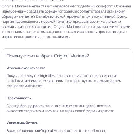
Original Marines всегда ставит на первое место детей и их комфорт. Основная
идея бренда — создавать одежду, которая бы соответствовала активному
образу жизни детей, была безопасной, прочной и при этом стильной. Бренд
черпает вдохновение в морской тематике, придавая своим коллекциям
свежий и жизнерадостный вид. Original Marines следит за мировыми модными
тенденциями, но при этом сохраняет свою уникальность, предлагая яркие
и креативные решения для детской моды.
Почему стоит выбрать Original Marines?
Итальянское качество.
Покупая одежду от Original Marines, вы получаете вещи, созданные
с любовью и вниманием к деталям, соответствующие самым высоким
стандартам качества.
Практичность.
Одежда бренда рассчитана на активную жизнь детей, поэтому
она легко стирается и носится, не теряя своей формы и яркости.
Уникальный стиль.
В каждой коллекции Original Marines есть что‑то особенное,