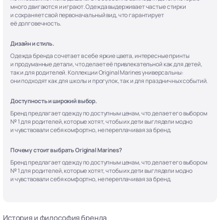
много двигаются и играют. Одежда выдерживает частые стирки
и сохраняет свой первоначальный вид, что гарантирует
её долговечность.
Дизайн и стиль.
Одежда бренда сочетает в себе яркие цвета, интересные принты
и продуманные детали, что делает её привлекательной как для детей,
так и для родителей. Коллекции Original Marines универсальны:
они подходят как для школы и прогулок, так и для праздничных событий.
Доступность и широкий выбор.
Бренд предлагает одежду по доступным ценам, что делает его выбором
№ 1 для родителей, которые хотят, чтобы их дети выглядели модно
и чувствовали себя комфортно, не переплачивая за бренд.
Почему стоит выбрать Original Marines?
Бренд предлагает одежду по доступным ценам, что делает его выбором
№ 1 для родителей, которые хотят, чтобы их дети выглядели модно
и чувствовали себя комфортно, не переплачивая за бренд.
История и философия бренда