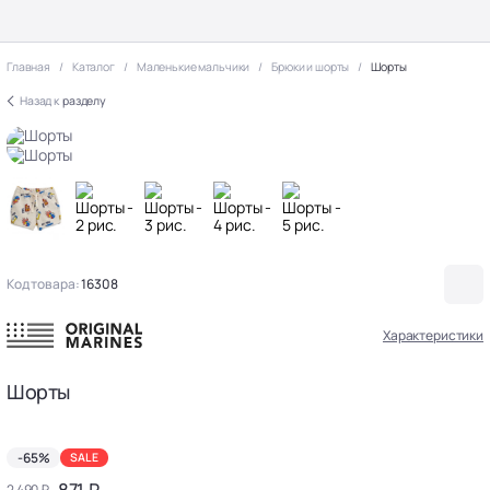
Главная
Каталог
Маленькие мальчики
Брюки и шорты
Шорты
Назад к
разделу
Код товара:
16308
Характеристики
Шорты
-65%
SALE
871 ₽
2 490 ₽