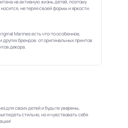
итана на активную жизнь детей, поэтому
 носится, не теряя своей формы и яркости.
iginal Marines есть что‑то особенное,
и других брендов: от оригинальных принтов
нтов декора.
nes для своих детей и будьте уверены,
 выглядеть стильно, но и чувствовать себя
ации!