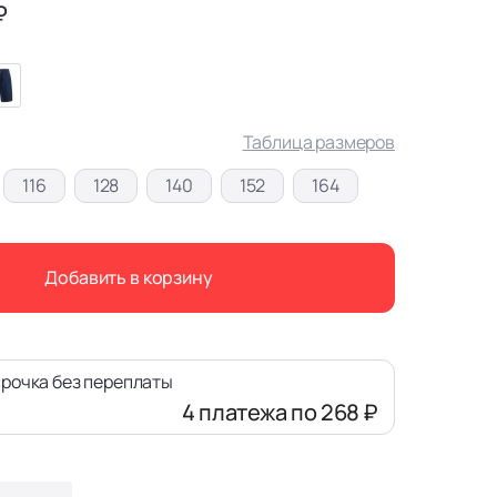
₽
Таблица размеров
116
128
140
152
164
Добавить в корзину
рочка без переплаты
4 платежа
по 268 ₽