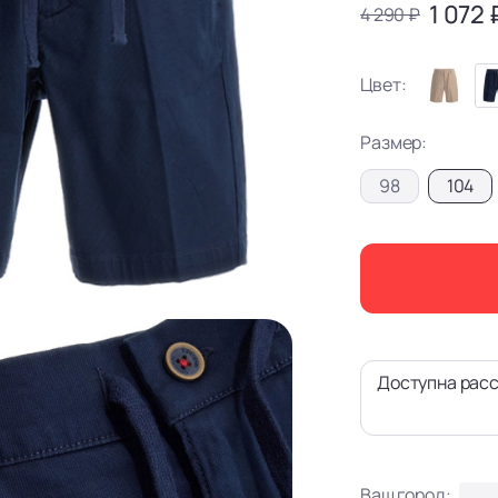
1 072 
4 290 ₽
Цвет:
Размер:
98
104
Доступна расс
Ваш город: