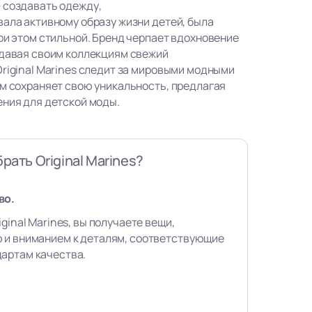
 создавать одежду,
вала активному образу жизни детей, была
ри этом стильной. Бренд черпает вдохновение
идавая своим коллекциям свежий
Original Marines следит за мировыми модными
ом сохраняет свою уникальность, предлагая
ения для детской моды.
рать Original Marines?
во.
ginal Marines, вы получаете вещи,
 и вниманием к деталям, соответствующие
артам качества.