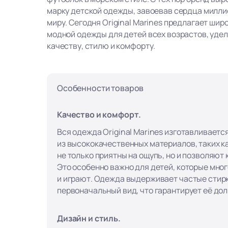
марку детской одежды, завоевав сердца милли
миру. Сегодня Original Marines предлагает ши
модной одежды для детей всех возрастов, уде
качеству, стилю и комфорту.
Особенности товаров
Качество и комфорт.
Вся одежда Original Marines изготавливаетс
из высококачественных материалов, таких ка
не только приятны на ощупь, но и позволяют
Это особенно важно для детей, которые мно
и играют. Одежда выдерживает частые стирк
первоначальный вид, что гарантирует её до
Дизайн и стиль.