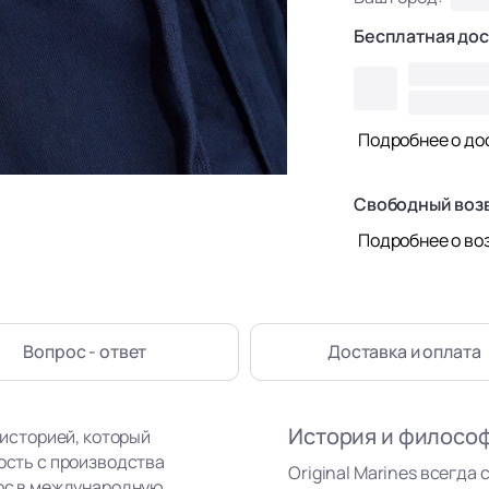
Бесплатная дос
Подробнее о до
Свободный воз
Подробнее о во
Вопрос - ответ
Доставка
и оплата
История и филосо
 историей, который
ность с производства
Original Marines всегда 
рос в международную