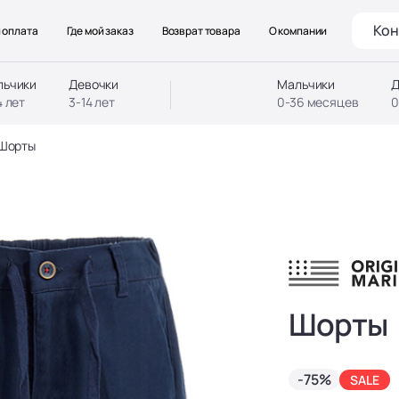
Кон
 оплата
Где мой заказ
Возврат товара
О компании
льчики
Девочки
Мальчики
Д
4 лет
3-14 лет
0-36 месяцев
0
Шорты
Шорты
-75%
SALE