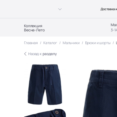
Доставка и
Ма
Коллекция
Весна-Лето
3-1
Главная
Каталог
Мальчики
Брюки и шорты
Назад к
разделу