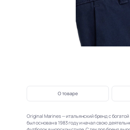
О товаре
Original Marines — итальянский бренд с богатой
был основан в 1983 году и начал свою деятель
футболок в морском стиле. С тех пор бренд вы