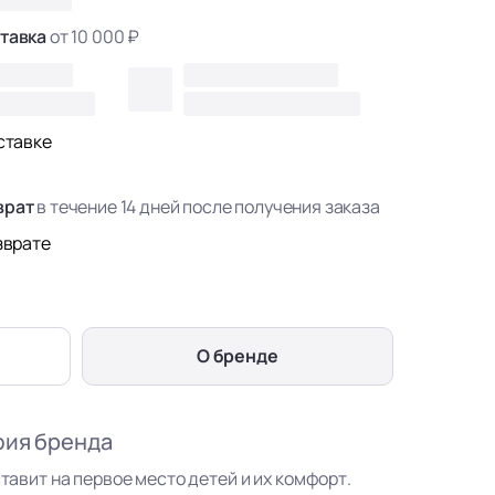
тавка
от 10 000 ₽
ставке
врат
в течение 14 дней после получения заказа
зврате
О бренде
фия бренда
ставит на первое место детей и их комфорт.