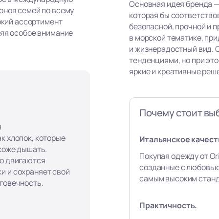
Основная идея бренда —
онов семей по всему
которая бы соответство
рокий ассортимент
безопасной, прочной и п
ляя особое внимание
в морской тематике, пр
и жизнерадостный вид. 
тенденциями, но при эт
яркие и креативные реш
Почему стоит выб
я
к хлопок, которые
Итальянское качест
 коже дышать.
Покупая одежду от Ori
го двигаются
созданные с любовью
и и сохраняет свой
самым высоким станд
лговечность.
Практичность.