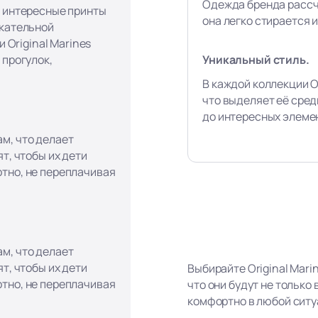
Одежда бренда рассч
, интересные принты
она легко стирается и
екательной
и Original Marines
Уникальный стиль.
 прогулок,
В каждой коллекции Or
что выделяет её сред
до интересных элеме
м, что делает
т, чтобы их дети
тно, не переплачивая
м, что делает
т, чтобы их дети
Выбирайте Original Mari
тно, не переплачивая
что они будут не только
комфортно в любой ситу