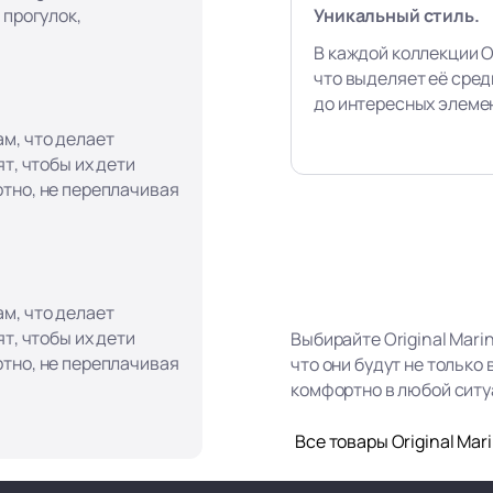
Уникальный стиль.
 прогулок,
В каждой коллекции Or
что выделяет её сред
до интересных элеме
м, что делает
т, чтобы их дети
тно, не переплачивая
м, что делает
т, чтобы их дети
Выбирайте Original Mari
тно, не переплачивая
что они будут не только
комфортно в любой ситу
Все товары Original Mar