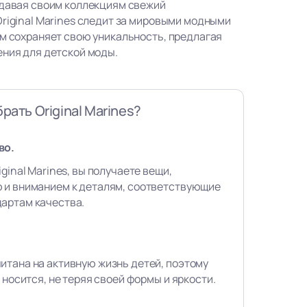
идавая своим коллекциям свежий
Original Marines следит за мировыми модными
ом сохраняет свою уникальность, предлагая
ения для детской моды.
рать Original Marines?
во.
ginal Marines, вы получаете вещи,
 и вниманием к деталям, соответствующие
артам качества.
итана на активную жизнь детей, поэтому
 носится, не теряя своей формы и яркости.