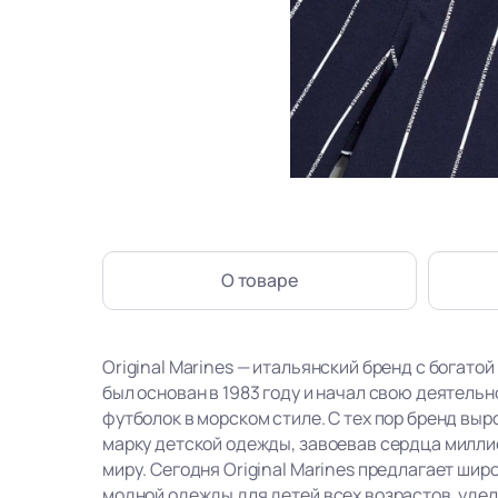
О товаре
Original Marines — итальянский бренд с богатой
был основан в 1983 году и начал свою деятель
футболок в морском стиле. С тех пор бренд вы
марку детской одежды, завоевав сердца милли
миру. Сегодня Original Marines предлагает ши
модной одежды для детей всех возрастов, уде