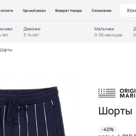
Кон
 оплата
Где мой заказ
Возврат товара
О компании
льчики
Девочки
Мальчики
Д
4 лет
3-14 лет
0-36 месяцев
0
Шорты
Шорты
-40%