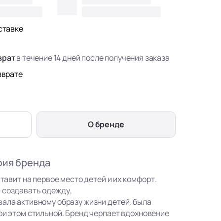
ставке
врат
в течение 14 дней после получения заказа
зврате
О бренде
фия бренда
ставит на первое место детей и их комфорт.
 создавать одежду,
вала активному образу жизни детей, была
ри этом стильной. Бренд черпает вдохновение