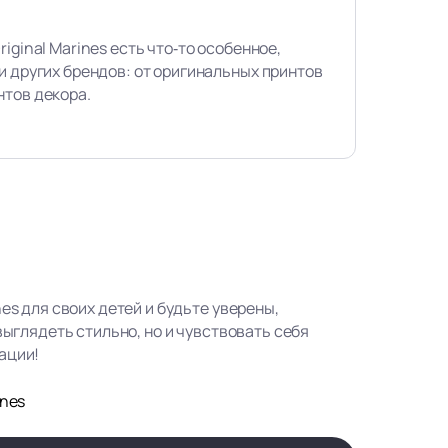
iginal Marines есть что‑то особенное,
и других брендов: от оригинальных принтов
нтов декора.
nes для своих детей и будьте уверены,
 выглядеть стильно, но и чувствовать себя
ации!
ines