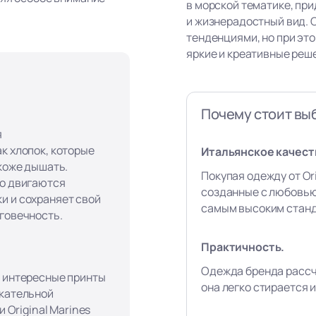
в морской тематике, пр
и жизнерадостный вид. 
тенденциями, но при эт
яркие и креативные реш
Почему стоит выб
я
к хлопок, которые
Итальянское качест
 коже дышать.
Покупая одежду от Ori
го двигаются
созданные с любовью
и и сохраняет свой
самым высоким станд
лговечность.
Практичность.
Одежда бренда рассч
, интересные принты
она легко стирается и
екательной
и Original Marines