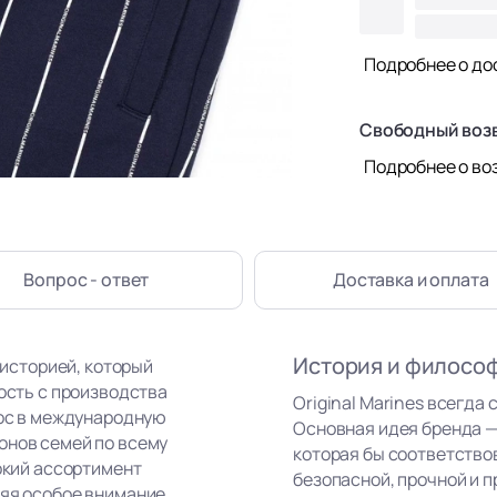
Подробнее о до
Свободный воз
Подробнее о во
Вопрос - ответ
Доставка
и оплата
История и филосо
 историей, который
ность с производства
Original Marines всегда 
рос в международную
Основная идея бренда —
онов семей по всему
которая бы соответство
рокий ассортимент
безопасной, прочной и п
ляя особое внимание