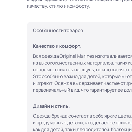
качеству, стилю и комфорту.
Особенности товаров
Качество и комфорт.
Вся одежда Original Marines изготавливаетс
из высококачественных материалов, таких ка
не только приятны на ощупь, но и позволяют
Это особенно важно для детей, которые мно
и играют. Одежда выдерживает частые стирк
первоначальный вид, что гарантирует её до
Дизайн и стиль.
Одежда бренда сочетает в себе яркие цвета
и продуманные детали, что делает её привл
как для детей, так и для родителей. Коллекци