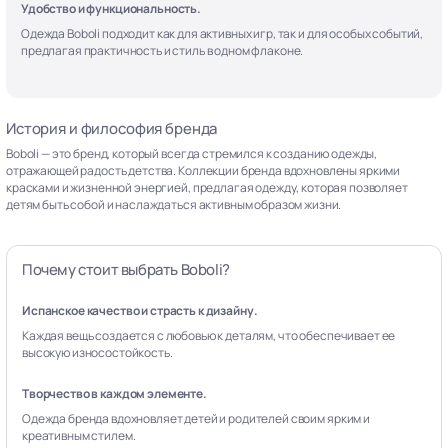
Удобство и функциональность.
Одежда Boboli подходит как для активных игр, так и для особых событий,
предлагая практичность и стиль в одном флаконе.
История и философия бренда
Boboli — это бренд, который всегда стремился к созданию одежды,
отражающей радость детства. Коллекции бренда вдохновлены яркими
красками и жизненной энергией, предлагая одежду, которая позволяет
детям быть собой и наслаждаться активным образом жизни.
Почему стоит выбрать Boboli?
Испанское качество и страсть к дизайну.
Каждая вещь создается с любовью к деталям, что обеспечивает ее
высокую износостойкость.
Творчество в каждом элементе.
Одежда бренда вдохновляет детей и родителей своим ярким и
креативным стилем.