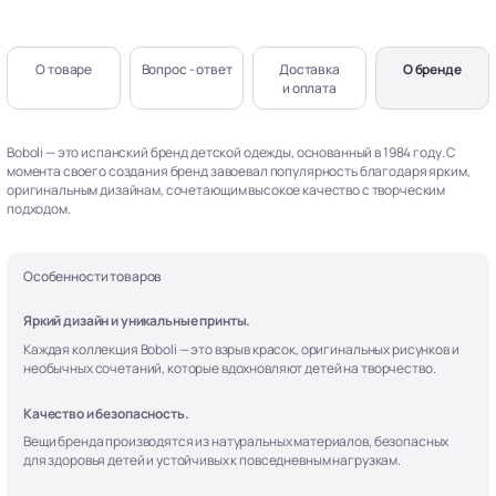
О товаре
Вопрос - ответ
Доставка
О бренде
и оплата
Boboli — это испанский бренд детской одежды, основанный в 1984 году. С
момента своего создания бренд завоевал популярность благодаря ярким,
оригинальным дизайнам, сочетающим высокое качество с творческим
подходом.
Особенности товаров
Яркий дизайн и уникальные принты.
Каждая коллекция Boboli — это взрыв красок, оригинальных рисунков и
необычных сочетаний, которые вдохновляют детей на творчество.
Качество и безопасность.
Вещи бренда производятся из натуральных материалов, безопасных
для здоровья детей и устойчивых к повседневным нагрузкам.