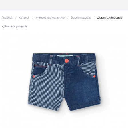
Главная
Каталог
Маленькие мальчики
Брюки и шорты
Шорты джинсовые
Назад к
разделу