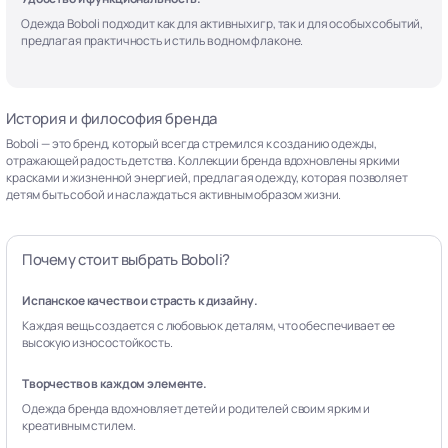
Одежда Boboli подходит как для активных игр, так и для особых событий,
предлагая практичность и стиль в одном флаконе.
История и философия бренда
Boboli — это бренд, который всегда стремился к созданию одежды,
отражающей радость детства. Коллекции бренда вдохновлены яркими
красками и жизненной энергией, предлагая одежду, которая позволяет
детям быть собой и наслаждаться активным образом жизни.
Почему стоит выбрать Boboli?
Испанское качество и страсть к дизайну.
Каждая вещь создается с любовью к деталям, что обеспечивает ее
высокую износостойкость.
Творчество в каждом элементе.
Одежда бренда вдохновляет детей и родителей своим ярким и
креативным стилем.