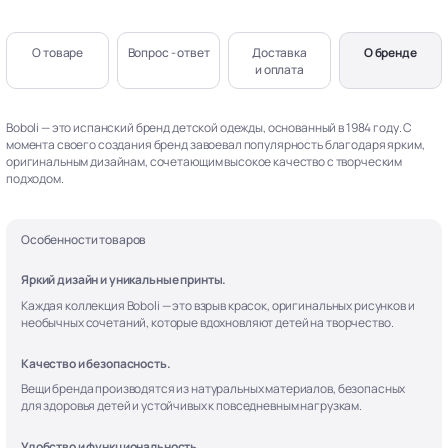
О товаре
Вопрос - ответ
Доставка
О бренде
и оплата
Boboli — это испанский бренд детской одежды, основанный в 1984 году. С
момента своего создания бренд завоевал популярность благодаря ярким,
оригинальным дизайнам, сочетающим высокое качество с творческим
подходом.
Особенности товаров
Яркий дизайн и уникальные принты.
Каждая коллекция Boboli — это взрыв красок, оригинальных рисунков и
необычных сочетаний, которые вдохновляют детей на творчество.
Качество и безопасность.
Вещи бренда производятся из натуральных материалов, безопасных
для здоровья детей и устойчивых к повседневным нагрузкам.
Удобство и функциональность.