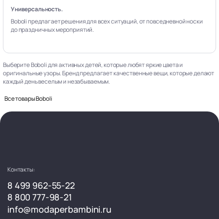
Универсальность.
Boboli предлагает решения для всех ситуаций, от повседневной носки
до праздничных мероприятий.
Выберите Boboli для активных детей, которые любят яркие цвета и
оригинальные узоры. Бренд предлагает качественные вещи, которые делают
каждый день веселым и незабываемым.
Все товары Boboli
Контакты:
8 499 962-55-22
8 800 777-98-21
info@modaperbambini.ru