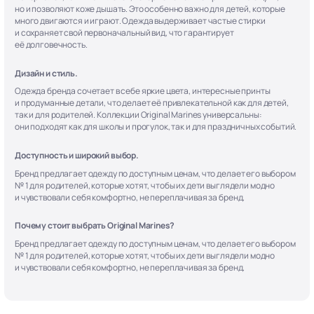
но и позволяют коже дышать. Это особенно важно для детей, которые
много двигаются и играют. Одежда выдерживает частые стирки
и сохраняет свой первоначальный вид, что гарантирует
её долговечность.
Дизайн и стиль.
Одежда бренда сочетает в себе яркие цвета, интересные принты
и продуманные детали, что делает её привлекательной как для детей,
так и для родителей. Коллекции Original Marines универсальны:
они подходят как для школы и прогулок, так и для праздничных событий.
Доступность и широкий выбор.
Бренд предлагает одежду по доступным ценам, что делает его выбором
№ 1 для родителей, которые хотят, чтобы их дети выглядели модно
и чувствовали себя комфортно, не переплачивая за бренд.
Почему стоит выбрать Original Marines?
Бренд предлагает одежду по доступным ценам, что делает его выбором
№ 1 для родителей, которые хотят, чтобы их дети выглядели модно
и чувствовали себя комфортно, не переплачивая за бренд.