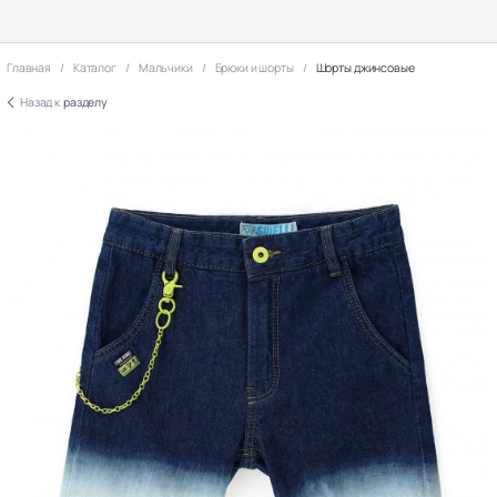
Главная
Каталог
Мальчики
Брюки и шорты
Шорты джинсовые
Назад к
разделу