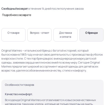
Свободный возврат
в течение 14 дней после получения заказа
Подробнее о возврате
О товаре
Вопрос - ответ
Доставка
О бренде
и оплата
Original Marines — итальянский бренд с богатой историей, который
был основан в 1983 году и начал свою деятельность с производства футболок
в морском стиле. С тех пор бренд вырос в международную марку детской
одежды, завоевав сердца миллионов семей по всему миру. Сегодня Original
Marines предлагает широкий ассортимент модной одежды для детей всех
возрастов, уделяя особое внимание качеству, стилю и комфорту.
Особенности товаров
Качество и комфорт.
Вся одежда Original Marines изготавливается из высококачественных
материалов, таких как хлопок, которые не только приятны на ощупь,