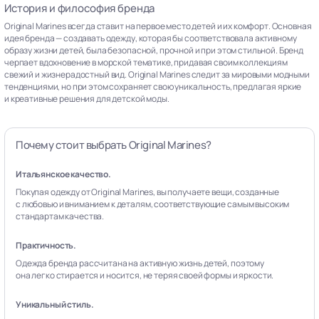
История и философия бренда
Original Marines всегда ставит на первое место детей и их комфорт. Основная
идея бренда — создавать одежду, которая бы соответствовала активному
образу жизни детей, была безопасной, прочной и при этом стильной. Бренд
черпает вдохновение в морской тематике, придавая своим коллекциям
свежий и жизнерадостный вид. Original Marines следит за мировыми модными
тенденциями, но при этом сохраняет свою уникальность, предлагая яркие
и креативные решения для детской моды.
Почему стоит выбрать Original Marines?
Итальянское качество.
Покупая одежду от Original Marines, вы получаете вещи, созданные
с любовью и вниманием к деталям, соответствующие самым высоким
стандартам качества.
Практичность.
Одежда бренда рассчитана на активную жизнь детей, поэтому
она легко стирается и носится, не теряя своей формы и яркости.
Уникальный стиль.