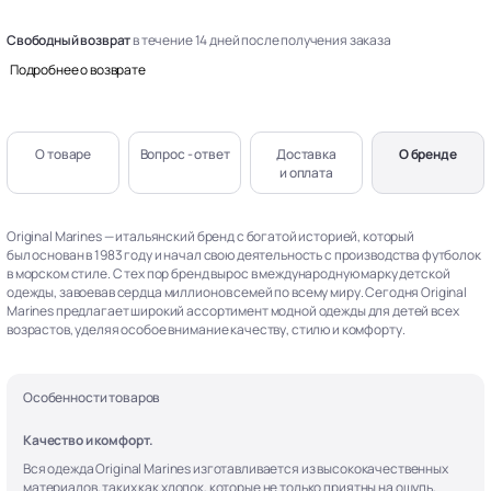
Свободный возврат
в течение 14 дней после получения заказа
Подробнее о возврате
О товаре
Вопрос - ответ
Доставка
О бренде
и оплата
Original Marines — итальянский бренд с богатой историей, который
был основан в 1983 году и начал свою деятельность с производства футболок
в морском стиле. С тех пор бренд вырос в международную марку детской
одежды, завоевав сердца миллионов семей по всему миру. Сегодня Original
Marines предлагает широкий ассортимент модной одежды для детей всех
возрастов, уделяя особое внимание качеству, стилю и комфорту.
Особенности товаров
Качество и комфорт.
Вся одежда Original Marines изготавливается из высококачественных
материалов, таких как хлопок, которые не только приятны на ощупь,