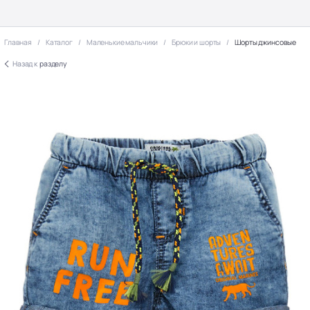
Главная
Каталог
Маленькие мальчики
Брюки и шорты
Шорты джинсовые
Назад к
разделу