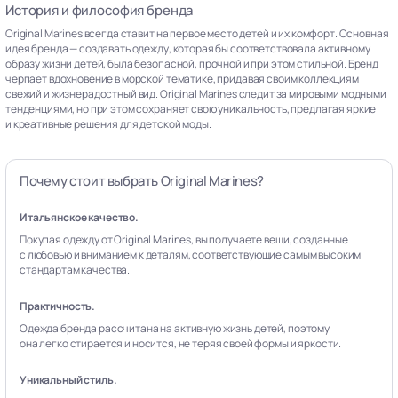
История и философия бренда
Original Marines всегда ставит на первое место детей и их комфорт. Основная
идея бренда — создавать одежду, которая бы соответствовала активному
образу жизни детей, была безопасной, прочной и при этом стильной. Бренд
черпает вдохновение в морской тематике, придавая своим коллекциям
свежий и жизнерадостный вид. Original Marines следит за мировыми модными
тенденциями, но при этом сохраняет свою уникальность, предлагая яркие
и креативные решения для детской моды.
Почему стоит выбрать Original Marines?
Итальянское качество.
Покупая одежду от Original Marines, вы получаете вещи, созданные
с любовью и вниманием к деталям, соответствующие самым высоким
стандартам качества.
Практичность.
Одежда бренда рассчитана на активную жизнь детей, поэтому
она легко стирается и носится, не теряя своей формы и яркости.
Уникальный стиль.