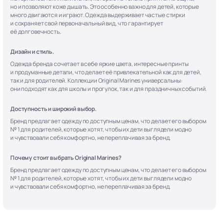
но и позволяют коже дышать. Это особенно важно для детей, которые
много двигаются и играют. Одежда выдерживает частые стирки
и сохраняет свой первоначальный вид, что гарантирует
её долговечность.
Дизайн и стиль.
Одежда бренда сочетает в себе яркие цвета, интересные принты
и продуманные детали, что делает её привлекательной как для детей,
так и для родителей. Коллекции Original Marines универсальны:
они подходят как для школы и прогулок, так и для праздничных событий.
Доступность и широкий выбор.
Бренд предлагает одежду по доступным ценам, что делает его выбором
№ 1 для родителей, которые хотят, чтобы их дети выглядели модно
и чувствовали себя комфортно, не переплачивая за бренд.
Почему стоит выбрать Original Marines?
Бренд предлагает одежду по доступным ценам, что делает его выбором
№ 1 для родителей, которые хотят, чтобы их дети выглядели модно
и чувствовали себя комфортно, не переплачивая за бренд.