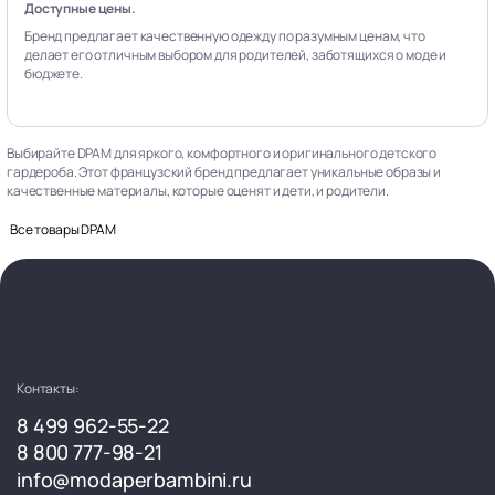
Доступные цены.
Бренд предлагает качественную одежду по разумным ценам, что
делает его отличным выбором для родителей, заботящихся о моде и
бюджете.
Выбирайте DPAM для яркого, комфортного и оригинального детского
гардероба. Этот французский бренд предлагает уникальные образы и
качественные материалы, которые оценят и дети, и родители.
Все товары DPAM
Контакты:
8 499 962-55-22
8 800 777-98-21
info@modaperbambini.ru