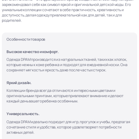
зарекомендовал себя как символ яркой и оригинальной детской моды. Его
уникальные коллекции сочетают в себе практичность, креативность и
доступность, делая одежду привлекательной как для детей, так и для
родителей.
Особенности товаров
Высокое качество и комфорт.
Одежда DPAM производится из натуральных тканей, таких как хлопок,
которые нежны к коже ребенка и подходят для ежедневной носки. Она
сохраняет мягкость и яркость даже после частых стирок.
Яркий дизайн.
Коллекции бренда всегда отличаются интересными цветами и
оригинальными принтами, которые привлекают внимание и делают
каждый день вашего ребенка особенным.
Универсальность.
Одежда DPAM идеально подходит для игр, прогулок и учебы, предлагая
сочетание стиля и удобства, которое удовлетворяет потребности
активных детей.