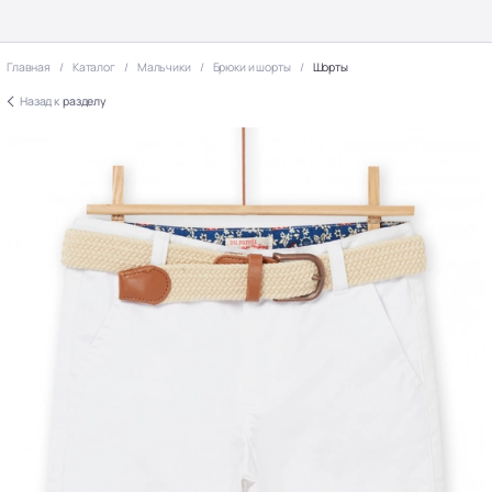
Главная
Каталог
Мальчики
Брюки и шорты
Шорты
Назад к
разделу