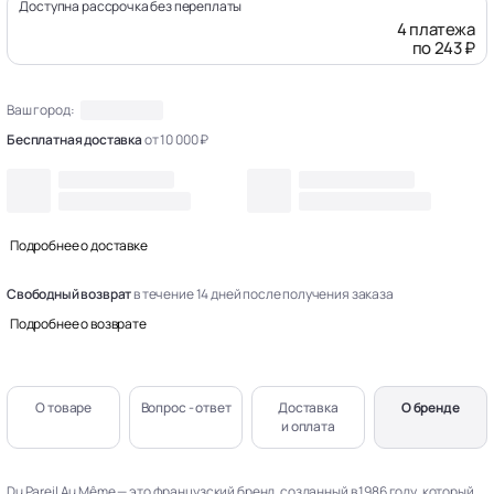
Доступна рассрочка без переплаты
4 платежа
по 243 ₽
Ваш город:
Бесплатная доставка
от 10 000 ₽
Подробнее о доставке
Свободный возврат
в течение 14 дней после получения заказа
Подробнее о возврате
О товаре
Вопрос - ответ
Доставка
О бренде
и оплата
Du Pareil Au Même — это французский бренд, созданный в 1986 году, который