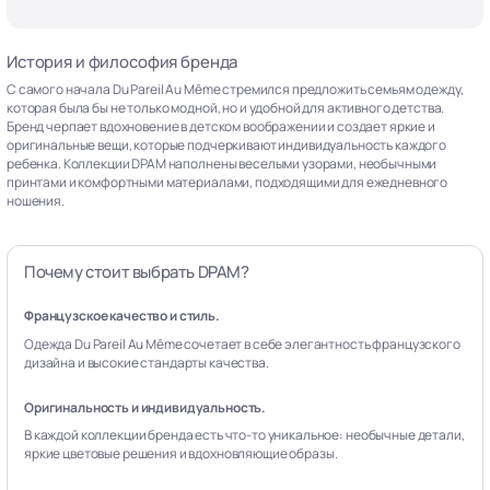
История и философия бренда
С самого начала Du Pareil Au Même стремился предложить семьям одежду,
которая была бы не только модной, но и удобной для активного детства.
Бренд черпает вдохновение в детском воображении и создает яркие и
оригинальные вещи, которые подчеркивают индивидуальность каждого
ребенка. Коллекции DPAM наполнены веселыми узорами, необычными
принтами и комфортными материалами, подходящими для ежедневного
ношения.
Почему стоит выбрать DPAM?
Французское качество и стиль.
Одежда Du Pareil Au Même сочетает в себе элегантность французского
дизайна и высокие стандарты качества.
Оригинальность и индивидуальность.
В каждой коллекции бренда есть что-то уникальное: необычные детали,
яркие цветовые решения и вдохновляющие образы.