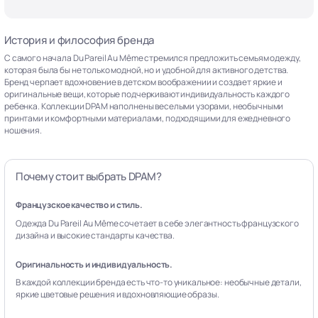
История и философия бренда
С самого начала Du Pareil Au Même стремился предложить семьям одежду,
которая была бы не только модной, но и удобной для активного детства.
Бренд черпает вдохновение в детском воображении и создает яркие и
оригинальные вещи, которые подчеркивают индивидуальность каждого
ребенка. Коллекции DPAM наполнены веселыми узорами, необычными
принтами и комфортными материалами, подходящими для ежедневного
ношения.
Почему стоит выбрать DPAM?
Французское качество и стиль.
Одежда Du Pareil Au Même сочетает в себе элегантность французского
дизайна и высокие стандарты качества.
Оригинальность и индивидуальность.
В каждой коллекции бренда есть что-то уникальное: необычные детали,
яркие цветовые решения и вдохновляющие образы.