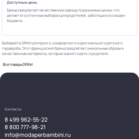
Доступные цены.
Бренд предлагает качественную одежду по разумным ценам, что
делает его отличным выбором для родителей, заботящихся о моде и
бюджете.
Выбирайте DPAM для яркого, комфортного и оригинального детского
гардероба. Этот французский бренд предлагает уникальные образы и
качественные материалы, которые оценят и дети, и родители.
Все товары DPAM
Контакты:
8 499 962-55-22
8 800 777-98-21
info@modaperbambini.ru