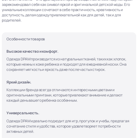
зарекомендовал себя как символ яркой и оригинальной детской моды. Его
уникальные коллекции сочетают в себе практичность, креативность и
доступность, делая одежду привлекательной как для детей, так и для
родителей.
Особенности товаров
Высокое качество и комфорт.
Одежда DPAM производится из натуральных тканей, таких как хлопок,
которые нежны к коже ребенка и подходят для ежедневной носки. Она
сохраняет мягкость и яркость даже после частых стирок.
Яркий дизайн.
Коллекции бренда всегда отличаются интересными цветами и
оригинальными принтами, которые привлекают внимание и делают
каждый день вашего ребенка особенным.
Универсальность.
Одежда DPAM идеально подходит для игр, прогулок и учебы, предлагая
сочетание стиля и удобства, которое удовлетворяет потребности
активных детей.