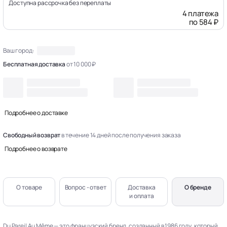
Доступна рассрочка без переплаты
4 платежа
по 584 ₽
Ваш город:
Бесплатная доставка
от 10 000 ₽
Подробнее о доставке
Свободный возврат
в течение 14 дней после получения заказа
Подробнее о возврате
О товаре
Вопрос - ответ
Доставка
О бренде
и оплата
Du Pareil Au Même — это французский бренд, созданный в 1986 году, который