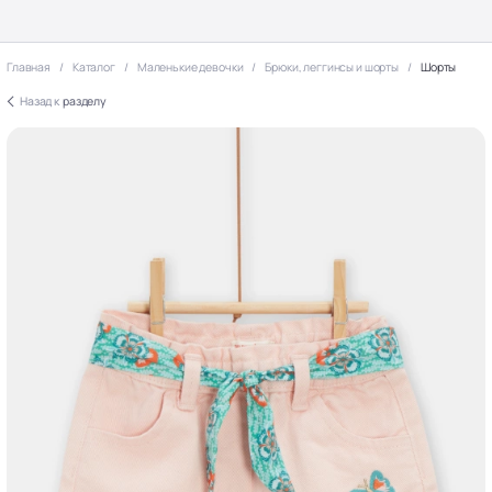
Главная
Каталог
Маленькие девочки
Брюки, леггинсы и шорты
Шорты
Назад к
разделу