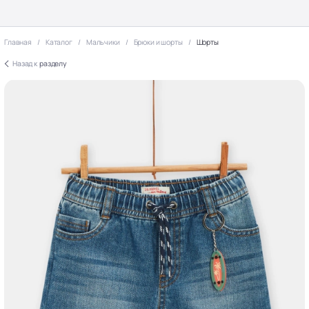
Главная
Каталог
Мальчики
Брюки и шорты
Шорты
Назад к
разделу