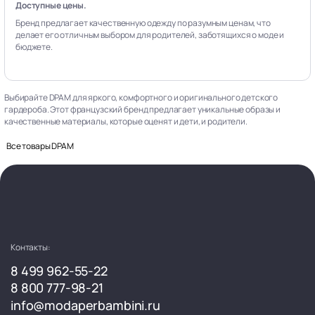
Доступные цены.
Бренд предлагает качественную одежду по разумным ценам, что
делает его отличным выбором для родителей, заботящихся о моде и
бюджете.
Выбирайте DPAM для яркого, комфортного и оригинального детского
гардероба. Этот французский бренд предлагает уникальные образы и
качественные материалы, которые оценят и дети, и родители.
Все товары DPAM
Контакты:
8 499 962-55-22
8 800 777-98-21
info@modaperbambini.ru