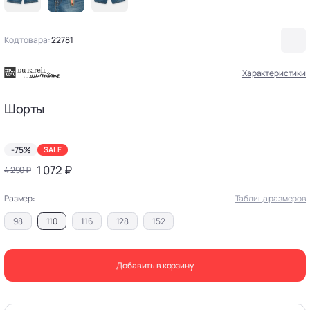
Код товара:
22781
Характеристики
Шорты
-75%
SALE
1 072 ₽
4 290 ₽
Размер:
Таблица размеров
98
110
116
128
152
Добавить в корзину