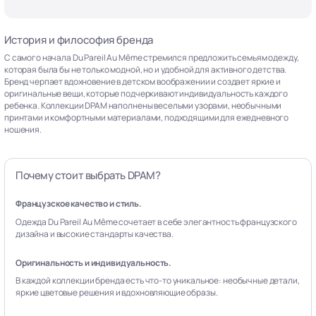
История и философия бренда
С самого начала Du Pareil Au Même стремился предложить семьям одежду,
которая была бы не только модной, но и удобной для активного детства.
Бренд черпает вдохновение в детском воображении и создает яркие и
оригинальные вещи, которые подчеркивают индивидуальность каждого
ребенка. Коллекции DPAM наполнены веселыми узорами, необычными
принтами и комфортными материалами, подходящими для ежедневного
ношения.
Почему стоит выбрать DPAM?
Французское качество и стиль.
Одежда Du Pareil Au Même сочетает в себе элегантность французского
дизайна и высокие стандарты качества.
Оригинальность и индивидуальность.
В каждой коллекции бренда есть что-то уникальное: необычные детали,
яркие цветовые решения и вдохновляющие образы.