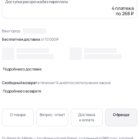
Доступна рассрочка без переплаты
4 платежа
по 268 ₽
Ваш город:
Бесплатная доставка
от 10 000 ₽
Подробнее о доставке
Свободный возврат
в течение 14 дней после получения заказа
Подробнее о возврате
О товаре
Вопрос - ответ
Доставка
О бренде
и оплата
Du Pareil Au Même — это французский бренд, созданный в 1986 году, который