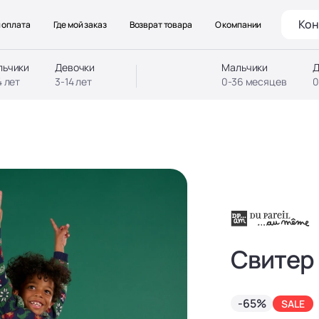
Кон
 оплата
Где мой заказ
Возврат товара
О компании
льчики
Девочки
Мальчики
Д
4 лет
3-14 лет
0-36 месяцев
0
Свитер
-65%
SALE