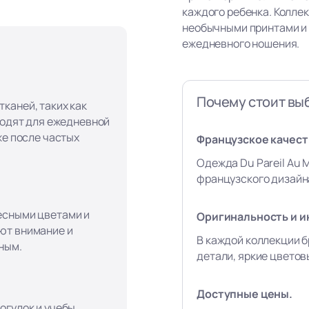
каждого ребенка. Колле
необычными принтами и
ежедневного ношения.
Почему стоит вы
каней, таких как
ходят для ежедневной
же после частых
Французское качеств
Одежда Du Pareil Au 
французского дизайна
есными цветами и
Оригинальность и и
ют внимание и
В каждой коллекции б
ным.
детали, яркие цвето
Доступные цены.
огулок и учебы,