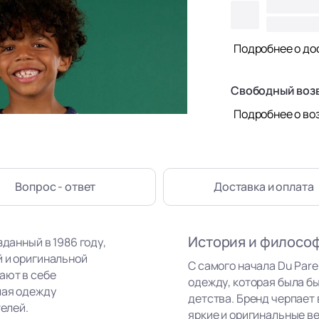
Подробнее о до
Свободный воз
Подробнее о во
Вопрос - ответ
Доставка
и оплата
История и филосо
зданный в 1986 году,
й и оригинальной
С самого начала Du Par
ают в себе
одежду, которая была бы
лая одежду
детства. Бренд черпает
телей.
яркие и оригинальные в