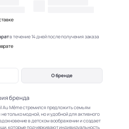
ставке
врат
в течение 14 дней после получения заказа
зврате
О бренде
фия бренда
eil Au Même стремился предложить семьям
 не только модной, но и удобной для активного
 вдохновение в детском воображении и создает
ещи, которые подчеркивают индивидуальность