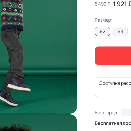
1 921 
5 490 ₽
Размер:
92
98
Доступна расс
Ваш город:
Бесплатная дос