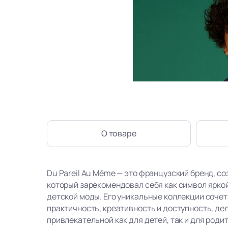
О товаре
Du Pareil Au Même — это французский бренд, со
который зарекомендовал себя как символ ярко
детской моды. Его уникальные коллекции сочет
практичность, креативность и доступность, де
привлекательной как для детей, так и для роди