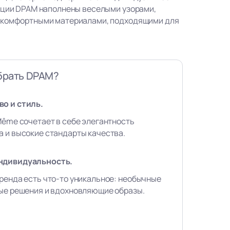
кции DPAM наполнены веселыми узорами,
 комфортными материалами, подходящими для
брать DPAM?
о и стиль.
Même сочетает в себе элегантность
 и высокие стандарты качества.
ндивидуальность.
ренда есть что-то уникальное: необычные
вые решения и вдохновляющие образы.