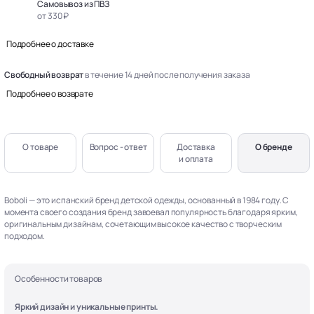
Самовывоз из ПВЗ
от 330 ₽
Подробнее о доставке
Свободный возврат
в течение 14 дней после получения заказа
Подробнее о возврате
О товаре
Вопрос - ответ
Доставка
О бренде
и оплата
Boboli — это испанский бренд детской одежды, основанный в 1984 году. С
момента своего создания бренд завоевал популярность благодаря ярким,
оригинальным дизайнам, сочетающим высокое качество с творческим
подходом.
Особенности товаров
Яркий дизайн и уникальные принты.