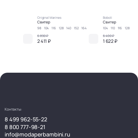
Original Marines
Boboli
Свитер
Свитер
98
104
116
128
140
152
164
104
110
116
128
6 890 ₽
6 490 ₽
2 411 ₽
1 622 ₽
Контакты:
8 499 962-55-22
8 800 777-98-21
info@modaperbambini.ru