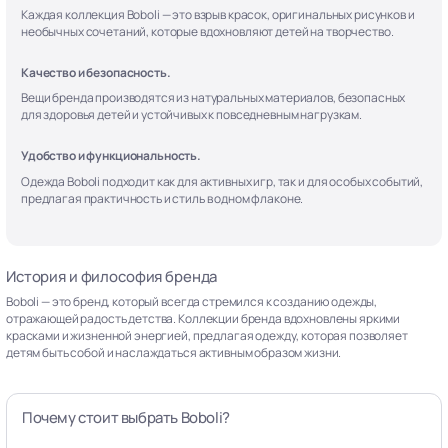
Каждая коллекция Boboli — это взрыв красок, оригинальных рисунков и
необычных сочетаний, которые вдохновляют детей на творчество.
Качество и безопасность.
Вещи бренда производятся из натуральных материалов, безопасных
для здоровья детей и устойчивых к повседневным нагрузкам.
Удобство и функциональность.
Одежда Boboli подходит как для активных игр, так и для особых событий,
предлагая практичность и стиль в одном флаконе.
История и философия бренда
Boboli — это бренд, который всегда стремился к созданию одежды,
отражающей радость детства. Коллекции бренда вдохновлены яркими
красками и жизненной энергией, предлагая одежду, которая позволяет
детям быть собой и наслаждаться активным образом жизни.
Почему стоит выбрать Boboli?