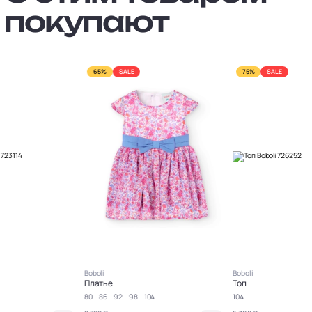
покупают
65%
SALE
75%
SALE
Boboli
Boboli
Платье
Топ
80
86
92
98
104
104