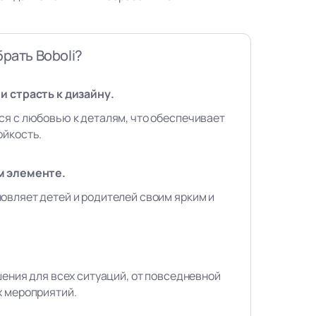
рать Boboli?
и страсть к дизайну.
ся с любовью к деталям, что обеспечивает
ойкость.
м элементе.
овляет детей и родителей своим ярким и
шения для всех ситуаций, от повседневной
х мероприятий.