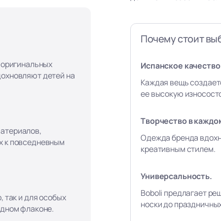
Почему стоит выб
, оригинальных
Испанское качество 
дохновляют детей на
Каждая вещь создает
ее высокую износост
Творчество в каждо
материалов,
Одежда бренда вдохн
х к повседневным
креативным стилем.
Универсальность.
Boboli предлагает ре
, так и для особых
носки до праздничны
одном флаконе.