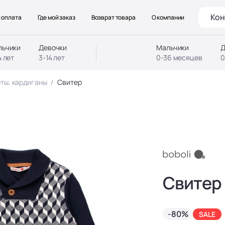
Кон
 оплата
Где мой заказ
Возврат товара
О компании
льчики
Девочки
Мальчики
Д
4 лет
3-14 лет
0-36 месяцев
0
ты, кардиганы
Свитер
Свитер
-80%
SALE