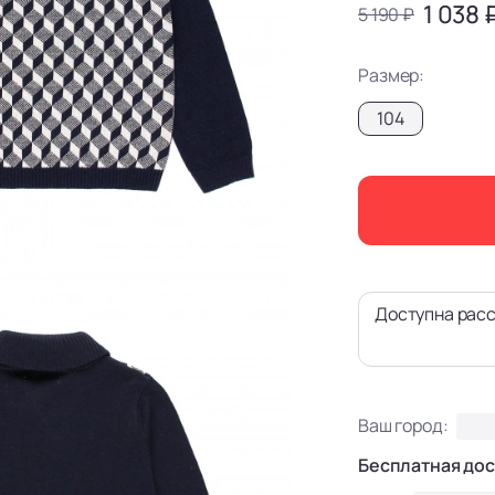
1 038 
5 190 ₽
Размер:
104
Доступна расс
Ваш город:
Бесплатная дос