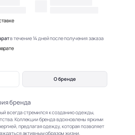
ставке
врат
в течение 14 дней после получения заказа
зврате
О бренде
фия бренда
орый всегда стремился к созданию одежды,
тства. Коллекции бренда вдохновлены яркими
нергией, предлагая одежду, которая позволяет
лаждаться активным образом жизни.