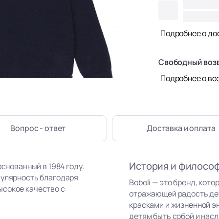
Подробнее о до
Свободный воз
Подробнее о во
Вопрос - ответ
Доставка
и оплата
История и филосо
основанный в 1984 году.
пулярность благодаря
Boboli — это бренд, кот
ысокое качество с
отражающей радость де
красками и жизненной э
детям быть собой и нас