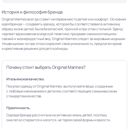
История и философия бренда
Original Marines всегда ставит на первое место детей и их комфорт. Основная
идея бренда — создавать одежду, которая бы соответствовала активному
образу жизни детей, была безопасной, прочной и при этом стильной. Бренд
черпает вдохновение в морской тематике, придавая своим коллекциям
свежий и жизнерадостный вид. Original Marines следит за мировыми модными
тенденциями, но при этом сохраняет свою уникальность, предлагая яркие
и креативные решения для детской моды.
Почему стоит выбрать Original Marines?
Итальянское качество.
Покупая одежду от Original Marines, вы получаете вещи, созданные
с любовью и вниманием к деталям, соответствующие самым высоким
стандартам качества.
Практичность.
Одежда бренда рассчитана на активную жизнь детей, поэтому
она легко стирается и носится, не теряя своей формы и яркости.