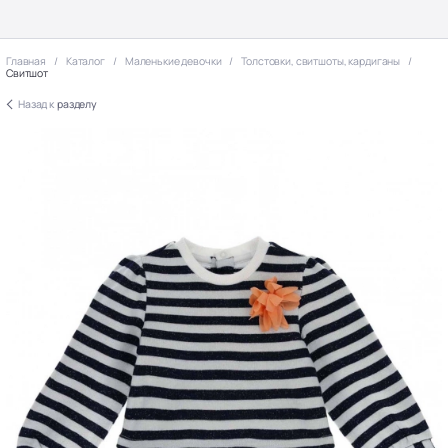
Главная
Каталог
Маленькие девочки
Толстовки, свитшоты, кардиганы
Свитшот
Назад к
разделу