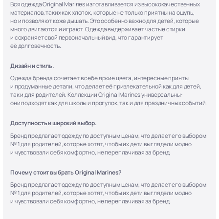
Вся одежда Original Marines изготавливается из высококачественных
материалов, таких как хлопок, которые не только приятны на ощупь,
но и позволяют коже дышать. Это особенно важно для детей, которые
много двигаются и играют. Одежда выдерживает частые стирки
и сохраняет свой первоначальный вид, что гарантирует
её долговечность.
Дизайн и стиль.
Одежда бренда сочетает в себе яркие цвета, интересные принты
и продуманные детали, что делает её привлекательной как для детей,
так и для родителей. Коллекции Original Marines универсальны:
они подходят как для школы и прогулок, так и для праздничных событий.
Доступность и широкий выбор.
Бренд предлагает одежду по доступным ценам, что делает его выбором
№ 1 для родителей, которые хотят, чтобы их дети выглядели модно
и чувствовали себя комфортно, не переплачивая за бренд.
Почему стоит выбрать Original Marines?
Бренд предлагает одежду по доступным ценам, что делает его выбором
№ 1 для родителей, которые хотят, чтобы их дети выглядели модно
и чувствовали себя комфортно, не переплачивая за бренд.