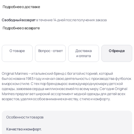
Подробнее о доставке
Свободный возврат
в течение 14 дней после получения заказа
Подробнее о возврате
О товаре
Вопрос - ответ
Доставка
О бренде
и оплата
Original Marines — итальянский бренд с богатой историей, который
был основан в 1983 году и начал свою деятельность с производства футболок
в морском стиле. С тех пор бренд вырос в международную марку детской
одежды, завоевав сердца миллионов семей по всему миру. Сегодня Original
Marines предлагает широкий ассортимент модной одежды для детей всех
возрастов, уделяя особое внимание качеству, стилю и комфорту.
Особенности товаров
Качество и комфорт.