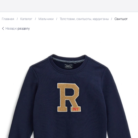
Главная
Каталог
Мальчики
Толстовки, свитшоты, кардиганы
Свитшот
Назад к
разделу