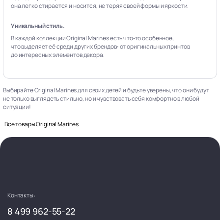
она легко стирается и носится, не теряя своей формы и яркости.
Уникальный стиль.
В каждой коллекции Original Marines есть что‑то особенное,
что выделяет её среди других брендов: от оригинальных принтов
до интересных элементов декора.
Выбирайте Original Marines для своих детей и будьте уверены, что они будут
не только выглядеть стильно, но и чувствовать себя комфортно в любой
ситуации!
Все товары Original Marines
Контакты:
8 499 962-55-22