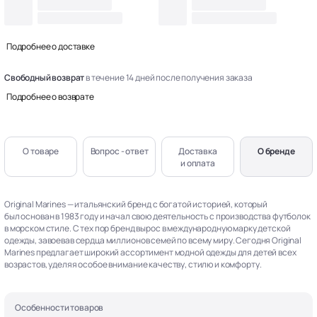
Подробнее о доставке
Свободный возврат
в течение 14 дней после получения заказа
Подробнее о возврате
О товаре
Вопрос - ответ
Доставка
О бренде
и оплата
Original Marines — итальянский бренд с богатой историей, который
был основан в 1983 году и начал свою деятельность с производства футболок
в морском стиле. С тех пор бренд вырос в международную марку детской
одежды, завоевав сердца миллионов семей по всему миру. Сегодня Original
Marines предлагает широкий ассортимент модной одежды для детей всех
возрастов, уделяя особое внимание качеству, стилю и комфорту.
Особенности товаров