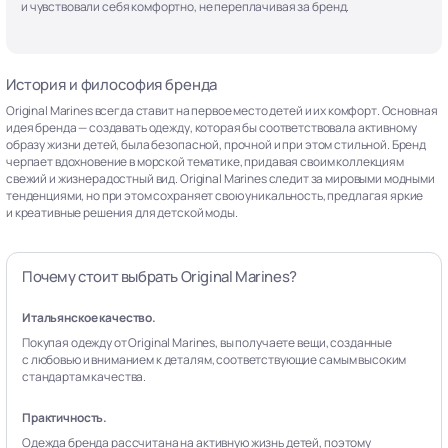
и чувствовали себя комфортно, не переплачивая за бренд.
История и философия бренда
Original Marines всегда ставит на первое место детей и их комфорт. Основная
идея бренда — создавать одежду, которая бы соответствовала активному
образу жизни детей, была безопасной, прочной и при этом стильной. Бренд
черпает вдохновение в морской тематике, придавая своим коллекциям
свежий и жизнерадостный вид. Original Marines следит за мировыми модными
тенденциями, но при этом сохраняет свою уникальность, предлагая яркие
и креативные решения для детской моды.
Почему стоит выбрать Original Marines?
Итальянское качество.
Покупая одежду от Original Marines, вы получаете вещи, созданные
с любовью и вниманием к деталям, соответствующие самым высоким
стандартам качества.
Практичность.
Одежда бренда рассчитана на активную жизнь детей, поэтому