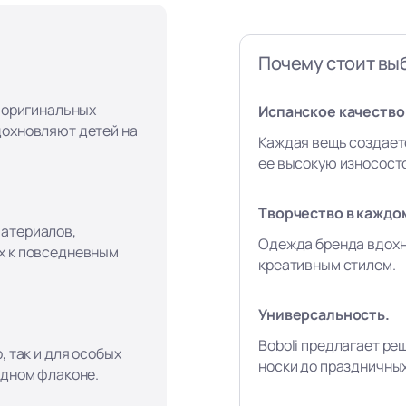
Почему стоит выб
, оригинальных
Испанское качество 
дохновляют детей на
Каждая вещь создает
ее высокую износост
Творчество в каждо
материалов,
Одежда бренда вдохн
х к повседневным
креативным стилем.
Универсальность.
Boboli предлагает ре
, так и для особых
носки до праздничны
одном флаконе.