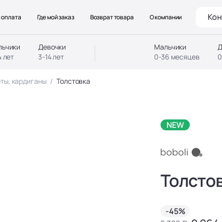
Кон
 оплата
Где мой заказ
Возврат товара
О компании
льчики
Девочки
Мальчики
Д
4 лет
3-14 лет
0-36 месяцев
0
ты, кардиганы
Толстовка
NEW
Толсто
-45%