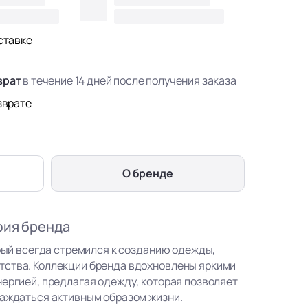
ставке
врат
в течение 14 дней после получения заказа
зврате
О бренде
фия бренда
орый всегда стремился к созданию одежды,
тства. Коллекции бренда вдохновлены яркими
нергией, предлагая одежду, которая позволяет
лаждаться активным образом жизни.