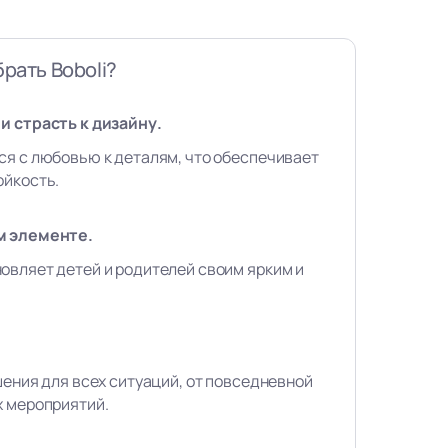
рать Boboli?
и страсть к дизайну.
ся с любовью к деталям, что обеспечивает
ойкость.
м элементе.
овляет детей и родителей своим ярким и
шения для всех ситуаций, от повседневной
х мероприятий.