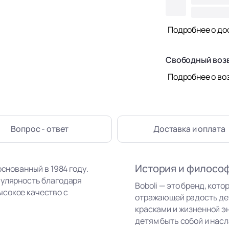
Подробнее о до
Свободный воз
Подробнее о во
Вопрос - ответ
Доставка
и оплата
История и филосо
основанный в 1984 году.
пулярность благодаря
Boboli — это бренд, кот
ысокое качество с
отражающей радость де
красками и жизненной э
детям быть собой и нас