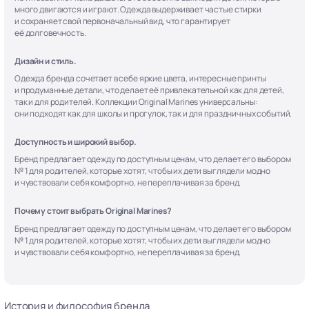
много двигаются и играют. Одежда выдерживает частые стирки
и сохраняет свой первоначальный вид, что гарантирует
её долговечность.
Дизайн и стиль.
Одежда бренда сочетает в себе яркие цвета, интересные принты
и продуманные детали, что делает её привлекательной как для детей,
так и для родителей. Коллекции Original Marines универсальны:
они подходят как для школы и прогулок, так и для праздничных событий.
Доступность и широкий выбор.
Бренд предлагает одежду по доступным ценам, что делает его выбором
№ 1 для родителей, которые хотят, чтобы их дети выглядели модно
и чувствовали себя комфортно, не переплачивая за бренд.
Почему стоит выбрать Original Marines?
Бренд предлагает одежду по доступным ценам, что делает его выбором
№ 1 для родителей, которые хотят, чтобы их дети выглядели модно
и чувствовали себя комфортно, не переплачивая за бренд.
История и философия бренда