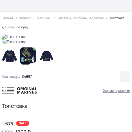
Главная
Каталог
Мальчики
Толстовки, свитшоты, кардиганы
Толстовка
Назад к
разделу
Код товара:
34697
Характеристики
Толстовка
-65%
SALE
1 326 ₽
3 790 ₽