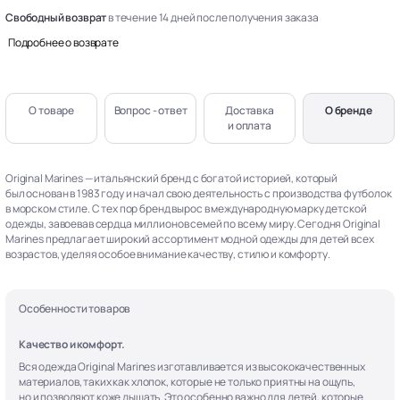
Свободный возврат
в течение 14 дней после получения заказа
Подробнее о возврате
О товаре
Вопрос - ответ
Доставка
О бренде
и оплата
Original Marines — итальянский бренд с богатой историей, который
был основан в 1983 году и начал свою деятельность с производства футболок
в морском стиле. С тех пор бренд вырос в международную марку детской
одежды, завоевав сердца миллионов семей по всему миру. Сегодня Original
Marines предлагает широкий ассортимент модной одежды для детей всех
возрастов, уделяя особое внимание качеству, стилю и комфорту.
Особенности товаров
Качество и комфорт.
Вся одежда Original Marines изготавливается из высококачественных
материалов, таких как хлопок, которые не только приятны на ощупь,
но и позволяют коже дышать. Это особенно важно для детей, которые