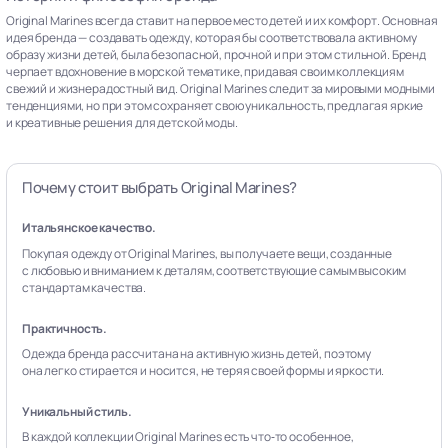
Original Marines всегда ставит на первое место детей и их комфорт. Основная
идея бренда — создавать одежду, которая бы соответствовала активному
образу жизни детей, была безопасной, прочной и при этом стильной. Бренд
черпает вдохновение в морской тематике, придавая своим коллекциям
свежий и жизнерадостный вид. Original Marines следит за мировыми модными
тенденциями, но при этом сохраняет свою уникальность, предлагая яркие
и креативные решения для детской моды.
Почему стоит выбрать Original Marines?
Итальянское качество.
Покупая одежду от Original Marines, вы получаете вещи, созданные
с любовью и вниманием к деталям, соответствующие самым высоким
стандартам качества.
Практичность.
Одежда бренда рассчитана на активную жизнь детей, поэтому
она легко стирается и носится, не теряя своей формы и яркости.
Уникальный стиль.
В каждой коллекции Original Marines есть что‑то особенное,