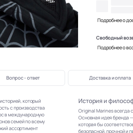
Подробнее о до
Свободный воз
Подробнее о во
Вопрос - ответ
Доставка
и оплата
История и филосо
 историей, который
ность с производства
Original Marines всегда 
рос в международную
Основная идея бренда —
онов семей по всему
которая бы соответство
рокий ассортимент
безопасной, прочной и п