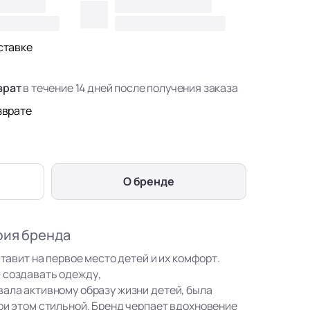
ставке
врат
в течение 14 дней после получения заказа
зврате
О бренде
фия бренда
ставит на первое место детей и их комфорт.
 создавать одежду,
вала активному образу жизни детей, была
ри этом стильной. Бренд черпает вдохновение