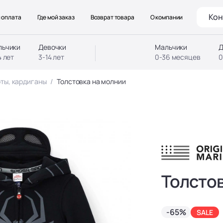
Кон
 оплата
Где мой заказ
Возврат товара
О компании
льчики
Девочки
Мальчики
Д
4 лет
3-14 лет
0-36 месяцев
0
ты, кардиганы
Толстовка на молнии
Толстов
-65%
SALE