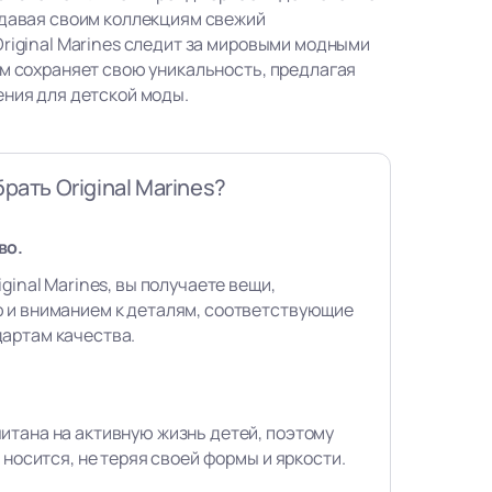
идавая своим коллекциям свежий
Original Marines следит за мировыми модными
ом сохраняет свою уникальность, предлагая
ения для детской моды.
рать Original Marines?
во.
ginal Marines, вы получаете вещи,
 и вниманием к деталям, соответствующие
артам качества.
итана на активную жизнь детей, поэтому
 носится, не теряя своей формы и яркости.