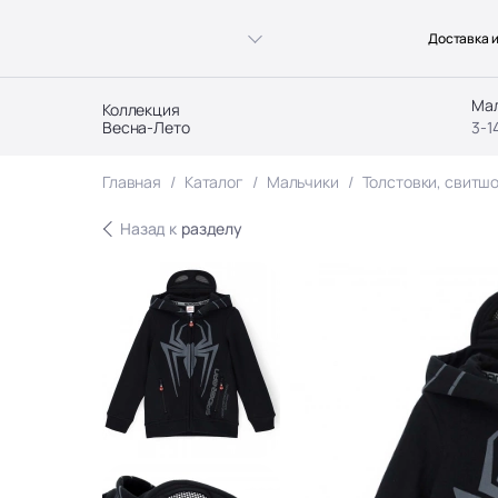
Доставка и
Ма
Коллекция
Весна-Лето
3-1
Главная
Каталог
Мальчики
Толстовки, свитшо
Назад к
разделу