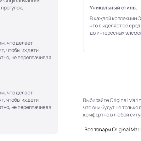
и Original Marines
Уникальный стиль.
 прогулок,
В каждой коллекции Or
что выделяет её сред
до интересных элеме
м, что делает
т, чтобы их дети
тно, не переплачивая
м, что делает
т, чтобы их дети
Выбирайте Original Mari
тно, не переплачивая
что они будут не только
комфортно в любой ситу
Все товары Original Mar