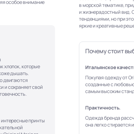
ляя особое внимание
в морской тематике, пр
и жизнерадостный вид. 
тенденциями, но при эт
яркие и креативные реш
Почему стоит выб
я
к хлопок, которые
Итальянское качест
 коже дышать.
Покупая одежду от Ori
го двигаются
созданные с любовью
и и сохраняет свой
самым высоким станд
лговечность.
Практичность.
Одежда бренда рассч
, интересные принты
она легко стирается и
екательной