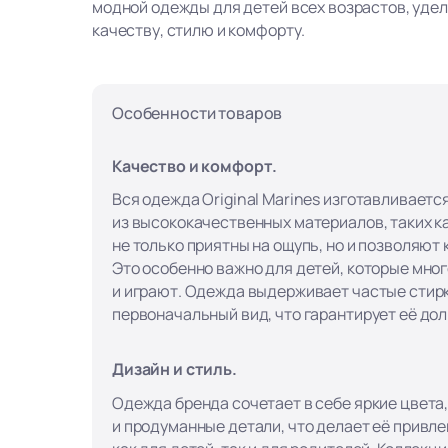
модной одежды для детей всех возрастов, уде
качеству, стилю и комфорту.
Особенности товаров
Качество и комфорт.
Вся одежда Original Marines изготавливаетс
из высококачественных материалов, таких ка
не только приятны на ощупь, но и позволяют
Это особенно важно для детей, которые мно
и играют. Одежда выдерживает частые стирк
первоначальный вид, что гарантирует её до
Дизайн и стиль.
Одежда бренда сочетает в себе яркие цвета
и продуманные детали, что делает её привл