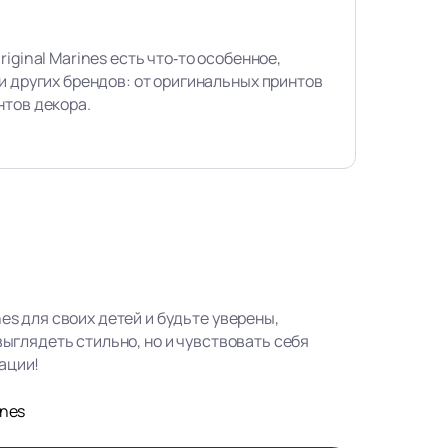
iginal Marines есть что‑то особенное,
и других брендов: от оригинальных принтов
нтов декора.
nes для своих детей и будьте уверены,
 выглядеть стильно, но и чувствовать себя
ации!
ines