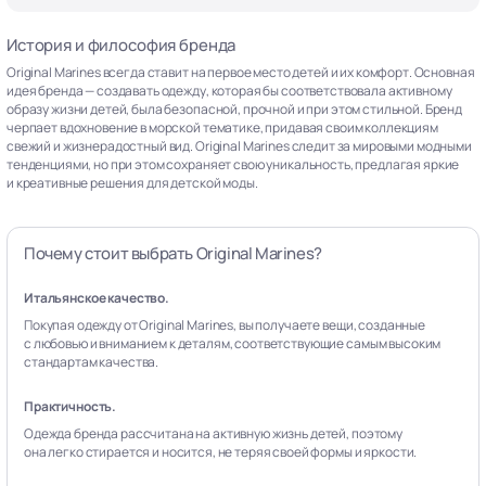
История и философия бренда
Original Marines всегда ставит на первое место детей и их комфорт. Основная
идея бренда — создавать одежду, которая бы соответствовала активному
образу жизни детей, была безопасной, прочной и при этом стильной. Бренд
черпает вдохновение в морской тематике, придавая своим коллекциям
свежий и жизнерадостный вид. Original Marines следит за мировыми модными
тенденциями, но при этом сохраняет свою уникальность, предлагая яркие
и креативные решения для детской моды.
Почему стоит выбрать Original Marines?
Итальянское качество.
Покупая одежду от Original Marines, вы получаете вещи, созданные
с любовью и вниманием к деталям, соответствующие самым высоким
стандартам качества.
Практичность.
Одежда бренда рассчитана на активную жизнь детей, поэтому
она легко стирается и носится, не теряя своей формы и яркости.