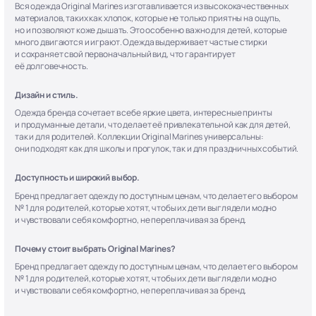
Вся одежда Original Marines изготавливается из высококачественных
материалов, таких как хлопок, которые не только приятны на ощупь,
но и позволяют коже дышать. Это особенно важно для детей, которые
много двигаются и играют. Одежда выдерживает частые стирки
и сохраняет свой первоначальный вид, что гарантирует
её долговечность.
Дизайн и стиль.
Одежда бренда сочетает в себе яркие цвета, интересные принты
и продуманные детали, что делает её привлекательной как для детей,
так и для родителей. Коллекции Original Marines универсальны:
они подходят как для школы и прогулок, так и для праздничных событий.
Доступность и широкий выбор.
Бренд предлагает одежду по доступным ценам, что делает его выбором
№ 1 для родителей, которые хотят, чтобы их дети выглядели модно
и чувствовали себя комфортно, не переплачивая за бренд.
Почему стоит выбрать Original Marines?
Бренд предлагает одежду по доступным ценам, что делает его выбором
№ 1 для родителей, которые хотят, чтобы их дети выглядели модно
и чувствовали себя комфортно, не переплачивая за бренд.