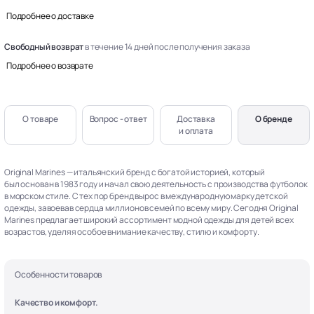
Подробнее о доставке
Свободный возврат
в течение 14 дней после получения заказа
Подробнее о возврате
О товаре
Вопрос - ответ
Доставка
О бренде
и оплата
Original Marines — итальянский бренд с богатой историей, который
был основан в 1983 году и начал свою деятельность с производства футболок
в морском стиле. С тех пор бренд вырос в международную марку детской
одежды, завоевав сердца миллионов семей по всему миру. Сегодня Original
Marines предлагает широкий ассортимент модной одежды для детей всех
возрастов, уделяя особое внимание качеству, стилю и комфорту.
Особенности товаров
Качество и комфорт.