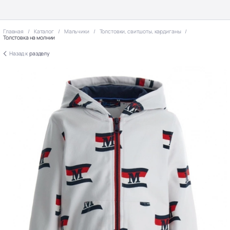
Главная
Каталог
Мальчики
Толстовки, свитшоты, кардиганы
Толстовка на молнии
Назад к
разделу