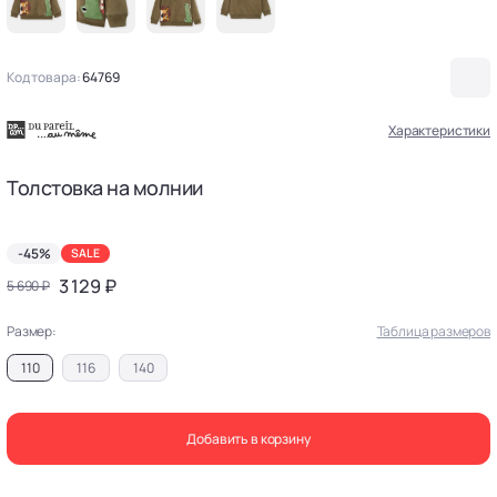
Код товара:
64769
Характеристики
Толстовка на молнии
-45%
SALE
3 129 ₽
5 690 ₽
Размер:
Таблица размеров
110
116
140
Добавить в корзину