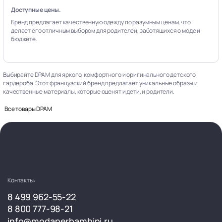
Доступные цены.
Бренд предлагает качественную одежду по разумным ценам, что
делает его отличным выбором для родителей, заботящихся о моде и
бюджете.
Выбирайте DPAM для яркого, комфортного и оригинального детского
гардероба. Этот французский бренд предлагает уникальные образы и
качественные материалы, которые оценят и дети, и родители.
Все товары DPAM
Контакты:
8 499 962-55-22
8 800 777-98-21
info@modaperbambini.ru