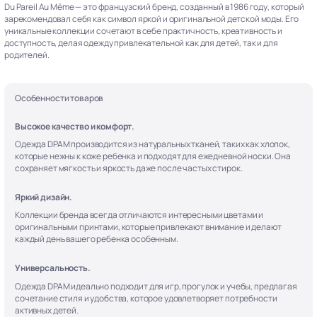
Du Pareil Au Même — это французский бренд, созданный в 1986 году, который
зарекомендовал себя как символ яркой и оригинальной детской моды. Его
уникальные коллекции сочетают в себе практичность, креативность и
доступность, делая одежду привлекательной как для детей, так и для
родителей.
Особенности товаров
Высокое качество и комфорт.
Одежда DPAM производится из натуральных тканей, таких как хлопок,
которые нежны к коже ребенка и подходят для ежедневной носки. Она
сохраняет мягкость и яркость даже после частых стирок.
Яркий дизайн.
Коллекции бренда всегда отличаются интересными цветами и
оригинальными принтами, которые привлекают внимание и делают
каждый день вашего ребенка особенным.
Универсальность.
Одежда DPAM идеально подходит для игр, прогулок и учебы, предлагая
сочетание стиля и удобства, которое удовлетворяет потребности
активных детей.