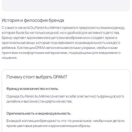
История и философия бренда
С самого начала Du Pareil Au Même стремился предложить семьям одежду,
которая была бы не только модной, но и удобной для активного детства.
Бренд черпает вдохновение в детском воображении и создает яркие и
оригинальные вещи, которые подчеркивают индивидуальность каждого
ребенка. Коллекции DPAM наполнены веселыми узорами, необычными
принтами и комфортными материалами, подходящими для ежедневного
ношения.
Почему стоит выбрать DPAM?
Французское качество и стиль.
Одежда Du Pareil Au Même сочетает в себе элегантность французского
дизайна и высокие стандарты качества.
Оригинальность и индивидуальность.
В каждой коллекции бренда есть что-то уникальное: необычные детали,
яркие цветовые решения и вдохновляющие образы.