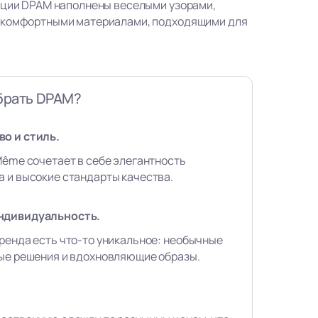
кции DPAM наполнены веселыми узорами,
 комфортными материалами, подходящими для
брать DPAM?
о и стиль.
Même сочетает в себе элегантность
 и высокие стандарты качества.
ндивидуальность.
ренда есть что-то уникальное: необычные
вые решения и вдохновляющие образы.