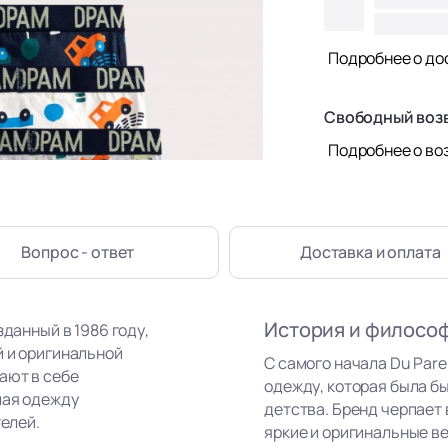
Подробнее о до
Свободный воз
Подробнее о во
Вопрос - ответ
Доставка
и оплата
История и филосо
зданный в 1986 году,
й и оригинальной
С самого начала Du Par
ают в себе
одежду, которая была бы
лая одежду
детства. Бренд черпает
телей.
яркие и оригинальные в