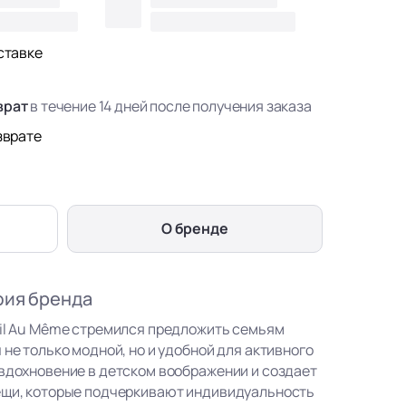
ставке
врат
в течение 14 дней после получения заказа
зврате
О бренде
фия бренда
eil Au Même стремился предложить семьям
 не только модной, но и удобной для активного
 вдохновение в детском воображении и создает
ещи, которые подчеркивают индивидуальность