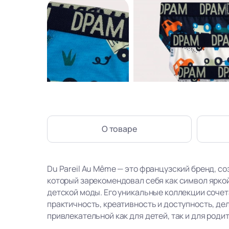
О товаре
Du Pareil Au Même — это французский бренд, со
который зарекомендовал себя как символ ярко
детской моды. Его уникальные коллекции сочет
практичность, креативность и доступность, де
привлекательной как для детей, так и для роди