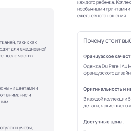
каждого ребенка. Колле
необычными принтами и
ежедневного ношения.
Почему стоит вы
каней, таких как
ходят для ежедневной
же после частых
Французское качеств
Одежда Du Pareil Au 
французского дизайна
есными цветами и
Оригинальность и и
ют внимание и
В каждой коллекции б
ным.
детали, яркие цвето
Доступные цены.
огулок и учебы,