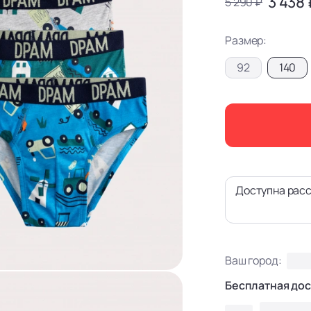
3 438 
5 290 ₽
Размер:
92
140
Доступна расс
Ваш город:
Бесплатная дос