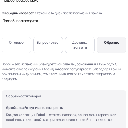
Подробнее о доставке
Свободный возврат
в течение 14 дней после получения заказа
Подробнее о возврате
О товаре
Вопрос - ответ
Доставка
О бренде
и оплата
Boboli — это испанский бренд детской одежды, основанный в 1984 году. С
момента своего создания бренд завоевал популярность благодаря ярким,
оригинальным дизайнам, сочетающим высокое качество с творческим
подходом.
Особенности товаров
Яркий дизайн и уникальные принты.
Каждая коллекция Boboli — это взрыв красок, оригинальных рисунков и
необычных сочетаний, которые вдохновляют детей на творчество.