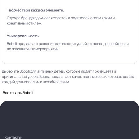
Творчество в каждом элементе.
Одежда бренда вдохновляет детей и родителей своим ярким и
креативным стилем.
Универсальность.
Boboli предлагает решения для всех ситуаций, от повседневной носки
до праздничных мероприятий.
Выберите Boboli для активных детей, которые любят яркие цвета и
оригинальные узоры. Бренд предлагает качественные вещи, которые делают
каждый день веселым и незабываемым.
Все товары Boboli
Контакты: