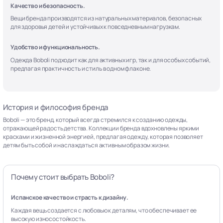
Качество и безопасность.
Вещи бренда производятся из натуральных материалов, безопасных
для здоровья детей и устойчивых к повседневным нагрузкам.
Удобство и функциональность.
Одежда Boboli подходит как для активных игр, так и для особых событий,
предлагая практичность и стиль в одном флаконе.
История и философия бренда
Boboli — это бренд, который всегда стремился к созданию одежды,
отражающей радость детства. Коллекции бренда вдохновлены яркими
красками и жизненной энергией, предлагая одежду, которая позволяет
детям быть собой и наслаждаться активным образом жизни.
Почему стоит выбрать Boboli?
Испанское качество и страсть к дизайну.
Каждая вещь создается с любовью к деталям, что обеспечивает ее
высокую износостойкость.