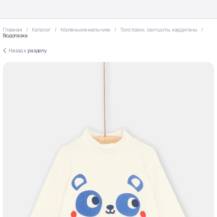
Главная
Каталог
Маленькие мальчики
Толстовки, свитшоты, кардиганы
Водолазка
Назад к
разделу