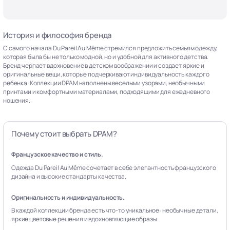
История и философия бренда
С самого начала Du Pareil Au Même стремился предложить семьям одежду,
которая была бы не только модной, но и удобной для активного детства.
Бренд черпает вдохновение в детском воображении и создает яркие и
оригинальные вещи, которые подчеркивают индивидуальность каждого
ребенка. Коллекции DPAM наполнены веселыми узорами, необычными
принтами и комфортными материалами, подходящими для ежедневного
ношения.
Почему стоит выбрать DPAM?
Французское качество и стиль.
Одежда Du Pareil Au Même сочетает в себе элегантность французского
дизайна и высокие стандарты качества.
Оригинальность и индивидуальность.
В каждой коллекции бренда есть что-то уникальное: необычные детали,
яркие цветовые решения и вдохновляющие образы.