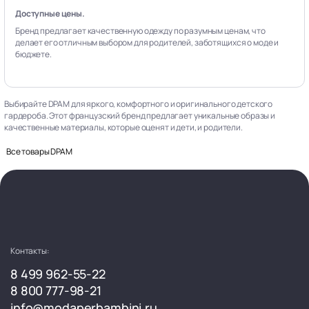
Доступные цены.
Бренд предлагает качественную одежду по разумным ценам, что
делает его отличным выбором для родителей, заботящихся о моде и
бюджете.
Выбирайте DPAM для яркого, комфортного и оригинального детского
гардероба. Этот французский бренд предлагает уникальные образы и
качественные материалы, которые оценят и дети, и родители.
Все товары DPAM
Контакты:
8 499 962-55-22
8 800 777-98-21
info@modaperbambini.ru