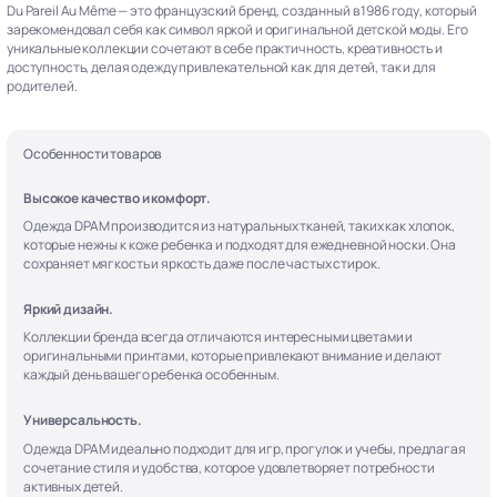
Du Pareil Au Même — это французский бренд, созданный в 1986 году, который
зарекомендовал себя как символ яркой и оригинальной детской моды. Его
уникальные коллекции сочетают в себе практичность, креативность и
доступность, делая одежду привлекательной как для детей, так и для
родителей.
Особенности товаров
Высокое качество и комфорт.
Одежда DPAM производится из натуральных тканей, таких как хлопок,
которые нежны к коже ребенка и подходят для ежедневной носки. Она
сохраняет мягкость и яркость даже после частых стирок.
Яркий дизайн.
Коллекции бренда всегда отличаются интересными цветами и
оригинальными принтами, которые привлекают внимание и делают
каждый день вашего ребенка особенным.
Универсальность.
Одежда DPAM идеально подходит для игр, прогулок и учебы, предлагая
сочетание стиля и удобства, которое удовлетворяет потребности
активных детей.