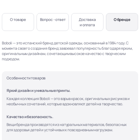
О товаре
Вопрос - ответ
Доставка
О бренде
и оплата
Boboli — это испанский бренд детской одежды, основанный в 1984 году. С
момента своего создания бренд завоевал популярность благодаря ярким,
оригинальным дизайнам, сочетающим высокое качество с творческим
подходом.
Особенности товаров
Яркий дизайн и уникальные принты.
Каждая коллекция Boboli — это взрыв красок, оригинальных рисунков и
необычных сочетаний, которые вдохновляют детей на творчество.
Качество и безопасность.
Вещи бренда производятся из натуральных материалов, безопасных
для здоровья детей и устойчивых к повседневным нагрузкам.