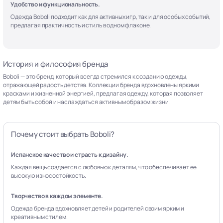
Удобство и функциональность.
Одежда Boboli подходит как для активных игр, так и для особых событий,
предлагая практичность и стиль в одном флаконе.
История и философия бренда
Boboli — это бренд, который всегда стремился к созданию одежды,
отражающей радость детства. Коллекции бренда вдохновлены яркими
красками и жизненной энергией, предлагая одежду, которая позволяет
детям быть собой и наслаждаться активным образом жизни.
Почему стоит выбрать Boboli?
Испанское качество и страсть к дизайну.
Каждая вещь создается с любовью к деталям, что обеспечивает ее
высокую износостойкость.
Творчество в каждом элементе.
Одежда бренда вдохновляет детей и родителей своим ярким и
креативным стилем.