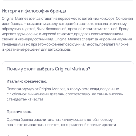
История и философия бренда
Original Marines всегда ставит на первое место детей и их комфорт. Основная
идея бренда — создавать одежду, которая бы соответствовала активному
образу жизни детей, была безопасной, прочной и при этом стильной. Бренд
черпает вдохновение в морской тематике, придавая своим коллекциям
свежий и жизнерадостный вид. Original Marines следит за мировыми модными
тенденциями, но при этом сохраняет свою уникальность, предлагая яркие
и креативные решения для детской моды.
Почему стоит выбрать Original Marines?
Итальянское качество.
Покупая одежду от Original Marines, вы получаете вещи, созданные
с любовью и вниманием к деталям, соответствующие самым высоким
стандартам качества.
Практичность.
Одежда бренда рассчитана на активную жизнь детей, поэтому
она легко стирается и носится, не теряя своей формы и яркости.