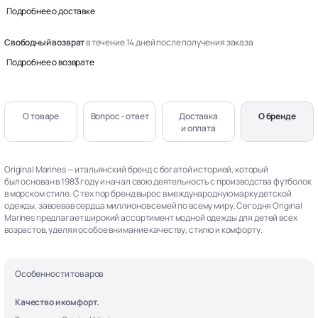
Подробнее о доставке
Свободный возврат
в течение 14 дней после получения заказа
Подробнее о возврате
О товаре
Вопрос - ответ
Доставка
О бренде
и оплата
Original Marines — итальянский бренд с богатой историей, который
был основан в 1983 году и начал свою деятельность с производства футболок
в морском стиле. С тех пор бренд вырос в международную марку детской
одежды, завоевав сердца миллионов семей по всему миру. Сегодня Original
Marines предлагает широкий ассортимент модной одежды для детей всех
возрастов, уделяя особое внимание качеству, стилю и комфорту.
Особенности товаров
Качество и комфорт.