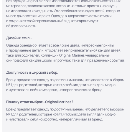
Вся одежда Original Marines изготавливается из высококачественных
материалов, таких как хлопок, которые не только приятны на ощупь,
но и позволяют коже дышать. Это особенно важно для детей, которые
много двигаются и играют. Одежда выдерживает частые стирки
и сохраняет свой первоначальный вид, что гарантирует
её долговечность.
Дизайн и стиль.
Одежда бренда сочетает в себе яркие цвета, интересные принты
и продуманные детали, что делает её привлекательной как для детей,
так и для родителей. Коллекции Original Marines универсальны:
они подходят как для школы и прогулок, так и для праздничных событий.
Доступность и широкий выбор.
Бренд предлагает одежду по доступным ценам, что делает его выбором
№ 1 для родителей, которые хотят, чтобы их дети выглядели модно
и чувствовали себя комфортно, не переплачивая за бренд.
Почему стоит выбрать Original Marines?
Бренд предлагает одежду по доступным ценам, что делает его выбором
№ 1 для родителей, которые хотят, чтобы их дети выглядели модно
и чувствовали себя комфортно, не переплачивая за бренд.