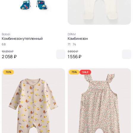
Boboli
DPAM
Комбинезон утепленный
Комбинезон
68
71
74
10 290 ₽
3 890 ₽
2 058 ₽
1 556 ₽
70%
75%
SALE