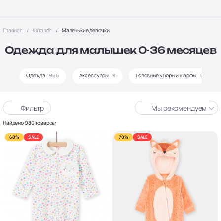
Главная
Каталог
Маленькие девочки
Одежда для малышек 0-36 месяцев
Одежда
966
Аксессуары
9
Головные уборы и шарфы
64
Фильтр
Мы рекомендуем
Найдено 980 товаров:
60%
SALE
70%
SALE