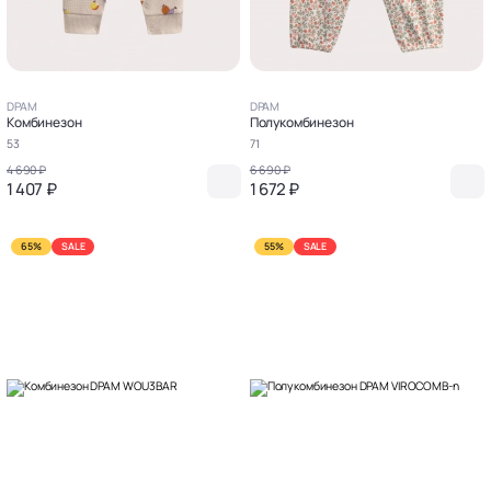
DPAM
DPAM
Комбинезон
Полукомбинезон
53
71
4 690 ₽
6 690 ₽
1 407 ₽
1 672 ₽
65%
SALE
55%
SALE