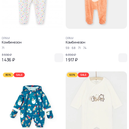
DPAM
DPAM
Комбинезон
Комбинезон
71
59
68
71
74
3 590 ₽
6 390 ₽
1 436 ₽
1 917 ₽
80%
SALE
60%
SALE